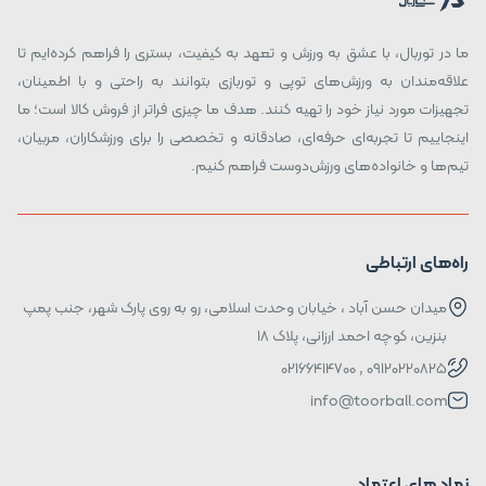
ما در توربال، با عشق به ورزش و تعهد به کیفیت، بستری را فراهم کرده‌ایم تا
علاقه‌مندان به ورزش‌های توپی و توربازی بتوانند به راحتی و با اطمینان،
تجهیزات مورد نیاز خود را تهیه کنند. هدف ما چیزی فراتر از فروش کالا است؛ ما
اینجاییم تا تجربه‌ای حرفه‌ای، صادقانه و تخصصی را برای ورزشکاران، مربیان،
تیم‌ها و خانواده‌های ورزش‌دوست فراهم کنیم.
راه‌های ارتباطی
میدان حسن آباد ، خیابان وحدت اسلامی، رو به روی پارک شهر، جنب پمپ
بنزین، کوچه احمد ارزانی، پلاک ۱۸
09120220825 , 02166414700
info@toorball.com
نماد های اعتماد