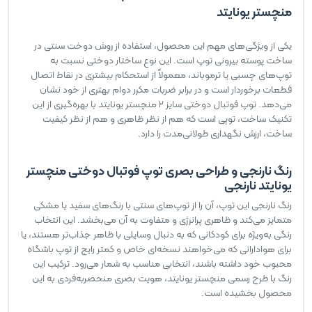
منچستر یونایتد
یکی از ویژگی‌های مهم این محصول، استفاده از روش دوخت سنتی در
ساخت پوسته بیرونی توپ است. این نوع ساختار دوختی نسبت به
توپ‌های چسبی یا ترموباند، معمولاً از استحکام بیشتری در نقاط اتصال
قطعات برخوردار است و در برابر ضربات مکرر دوام بهتری از خود نشان
می‌دهد. توپ فوتبال دوختی سایز 2 منچستر یونایتد با بهره‌گیری از این
تکنیک ساخت، توپی است که هم از نظر ظاهری و هم از نظر کیفیت
ساخت، ارزش نگهداری طولانی‌مدت را دارد.
رنگ نارنجی و طراحی بصری توپ فوتبال دوختی منچستر
یونایتد نارنجی
رنگ نارنجی این توپ، آن را از توپ‌های سنتی با رنگ‌های سفید یا مشکی
متمایز می‌کند و ظاهری پرانرژی و متفاوت به آن می‌بخشد. این انتخاب
رنگی به‌ویژه برای کودکانی که به دنبال وسایلی با ظاهر جذاب‌تر هستند، یا
برای هوادارانی که می‌خواهند نسخه‌ای خاص و کمتر رایج از توپ باشگاه
محبوب خود داشته باشند، انتخابی مناسب به شمار می‌رود. ترکیب این
رنگ با طرح رسمی منچستر یونایتد، هویت بصری منحصربه‌فردی به این
محصول بخشیده است.