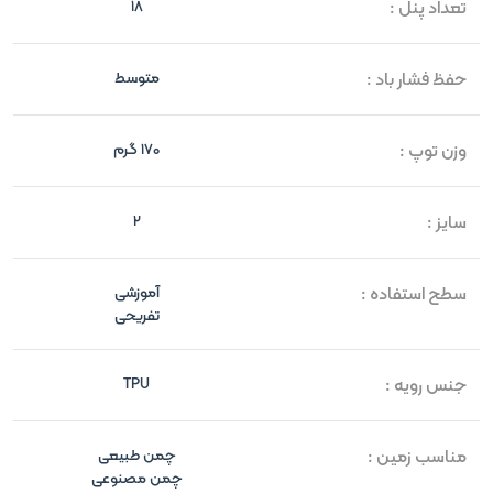
تعداد پنل :
18
حفظ فشار باد :
متوسط
وزن توپ :
170 گرم
سایز :
2
سطح استفاده :
آموزشی
تفریحی
جنس رویه :
TPU
مناسب زمین :
چمن طبیعی
چمن مصنوعی