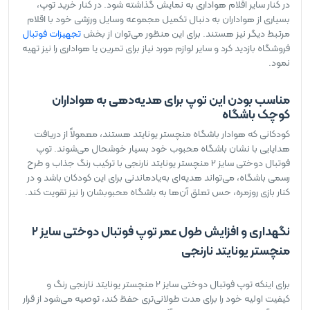
در کنار سایر اقلام هواداری به نمایش گذاشته شود. در کنار خرید توپ،
بسیاری از هواداران به دنبال تکمیل مجموعه وسایل ورزشی خود با اقلام
مرتبط دیگر نیز هستند. برای این منظور می‌توان از بخش
تجهیزات فوتبال
فروشگاه بازدید کرد و سایر لوازم مورد نیاز برای تمرین یا هواداری را نیز تهیه
نمود.
مناسب بودن این توپ برای هدیه‌دهی به هواداران
کوچک باشگاه
کودکانی که هوادار باشگاه منچستر یونایتد هستند، معمولاً از دریافت
هدایایی با نشان باشگاه محبوب خود بسیار خوشحال می‌شوند. توپ
فوتبال دوختی سایز 2 منچستر یونایتد نارنجی با ترکیب رنگ جذاب و طرح
رسمی باشگاه، می‌تواند هدیه‌ای به‌یادماندنی برای این کودکان باشد و در
کنار بازی روزمره، حس تعلق آن‌ها به باشگاه محبوبشان را نیز تقویت کند.
نگهداری و افزایش طول عمر توپ فوتبال دوختی سایز 2
منچستر یونایتد نارنجی
برای اینکه توپ فوتبال دوختی سایز 2 منچستر یونایتد نارنجی رنگ و
کیفیت اولیه خود را برای مدت طولانی‌تری حفظ کند، توصیه می‌شود از قرار