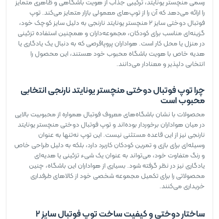
رسمی منچستر یونایتد، ترکیبی جذاب از هویت باشگاهی و ظاهری متمایز
را ارائه می‌دهد که آن را از توپ‌های معمولی بازار متمایز می‌کند. توپ
فوتبال دوختی سایز 2 منچستر یونایتد نارنجی به دلیل سایز کوچک خود،
گزینه‌ای مناسب برای کودکان، مجموعه‌داران و همچنین استفاده تزئینی
در منزل یا محل کار است. هواداران پروپاقرصی که به دنبال یک یادگاری یا
هدیه خاص با هویت باشگاه محبوب خود هستند، این محصول را
انتخابی دلپذیر و معنادار می‌دانند.
چرا توپ فوتبال دوختی منچستر یونایتد نارنجی انتخابی
محبوب است
محصولات با نشان باشگاه‌های معروف فوتبال همواره از محبوبیت بالایی
در میان هواداران برخوردار بوده‌اند و توپ فوتبال دوختی منچستر یونایتد
نارنجی نیز از این قاعده مستثنی نیست. این توپ نه‌تنها به عنوان
وسیله‌ای برای بازی و تمرین کودکان کاربرد دارد، بلکه به دلیل طراحی خاص
و رنگ متفاوت خود، می‌تواند به عنوان یک شیء تزئینی یا هدیه‌ای
یادگاری نیز در نظر گرفته شود. بسیاری از هواداران این باشگاه، چنین
محصولاتی را برای تکمیل مجموعه شخصی خود از کالاهای طرفداری
خریداری می‌کنند.
ساختار دوختی و کیفیت ساخت توپ فوتبال سایز 2