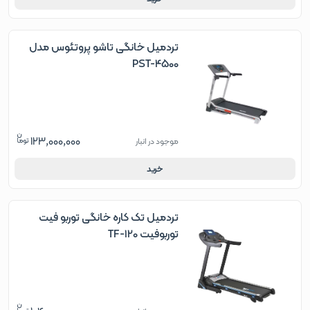
تردمیل خانگی تاشو پروتئوس مدل
PST-4500
123,000,000
موجود در انبار
خرید
تردمیل تک کاره خانگی توربو فیت
توربوفیت TF-120