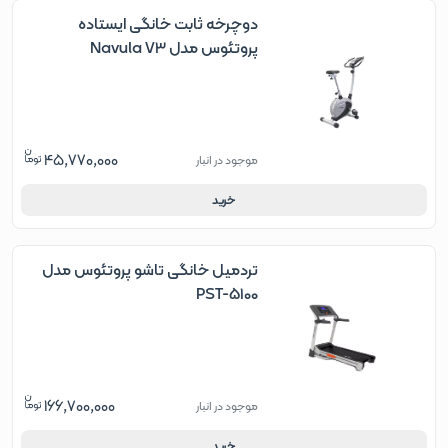
دوچرخه ثابت خانگی ایستاده
پروتئوس مدل Navula V3
45,770,000
موجود در انبار
خرید
تردمیل خانگی تاشو پروتئوس مدل
PST-5100
166,700,000
موجود در انبار
خرید