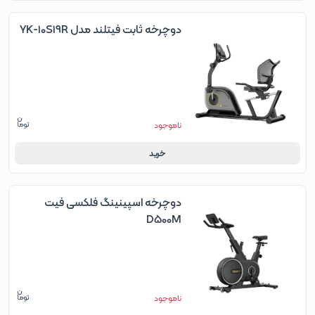
دوچرخه ثابت فیتلند مدل YK-10S19R
ناموجود
خرید
دوچرخه اسپینینگ فلکسی فیت
D500M
ناموجود