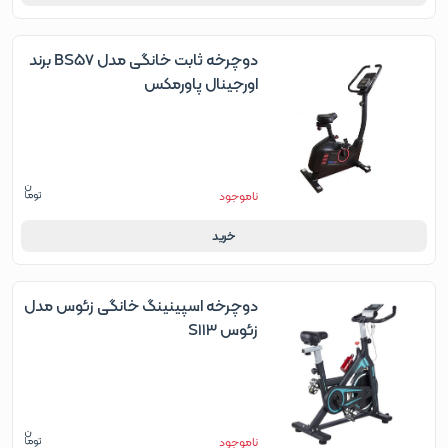
دوچرخه ثابت خانگی مدل BS57 برند
اورجینال پاورمکس
ناموجود
خرید
دوچرخه اسپینینگ خانگی زئوس مدل
زئوس S113
ناموجود