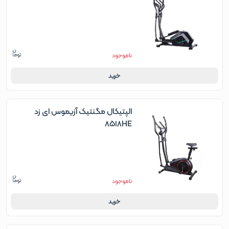
ناموجود
خرید
الپتیکال مگنتیک آزیموس ای زد
8518HE
ناموجود
خرید