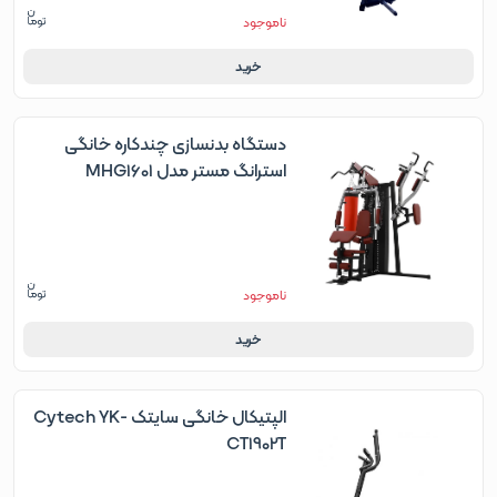
ناموجود
خرید
دستگاه بدنسازی چندکاره خانگی
استرانگ مستر مدل MHG1601
ناموجود
خرید
الپتیکال خانگی سایتک Cytech YK-
CT1902T