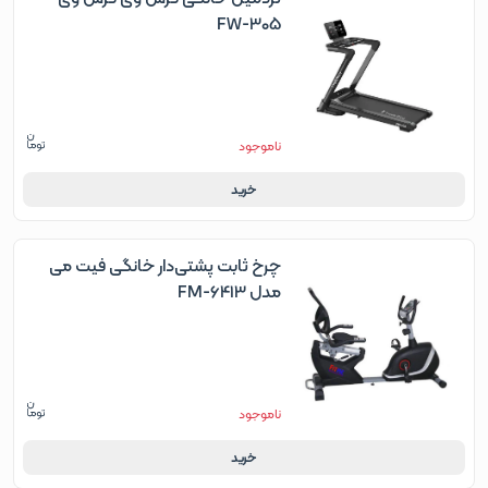
FW-305
ناموجود
خرید
چرخ ثابت پشتی‌دار خانگی فیت می
مدل FM-6413
ناموجود
خرید