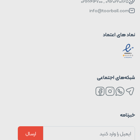
09120220825 , 02166414700
info@toorball.com
نماد های اعتماد
شبکه‌های اجتماعی
خبرنامه
ارسال