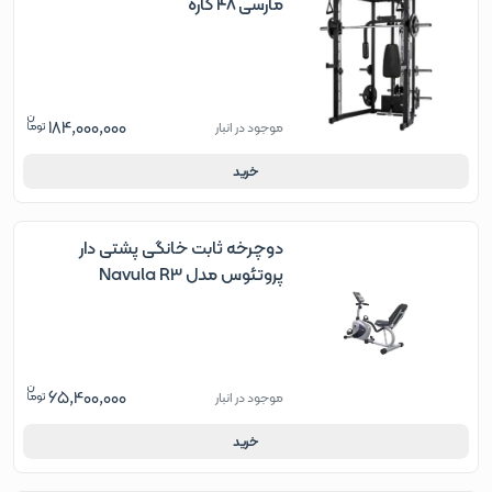
مارسی ۴۸ کاره
184,000,000
موجود در انبار
خرید
دوچرخه ثابت خانگی پشتی دار
پروتئوس مدل Navula R3
65,400,000
موجود در انبار
خرید