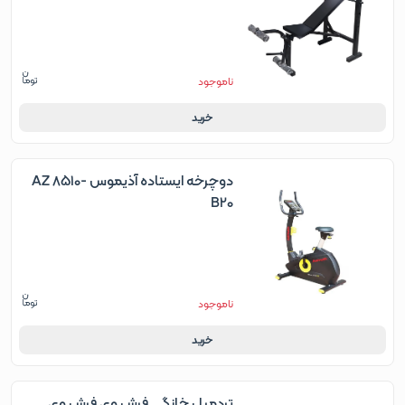
ناموجود
خرید
دوچرخه ایستاده آذیموس AZ 8510-
B20
ناموجود
خرید
تردمیل خانگی فرش وی فرش وی