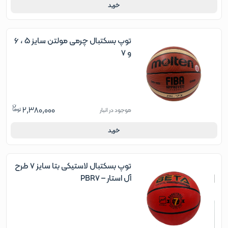
خرید
توپ بسکتبال چرمی مولتن سایز 5 ، 6
و 7
2,380,000
موجود در انبار
خرید
توپ بسکتبال لاستیکی بتا سایز 7 طرح
آل استار – PBR7