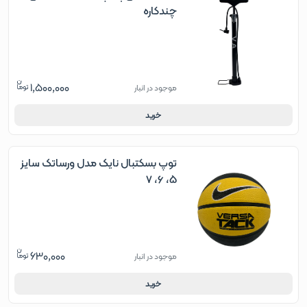
چندکاره
1,500,000
موجود در انبار
خرید
توپ بسکتبال نایک مدل ورساتک سایز
5، 6، 7
630,000
موجود در انبار
خرید