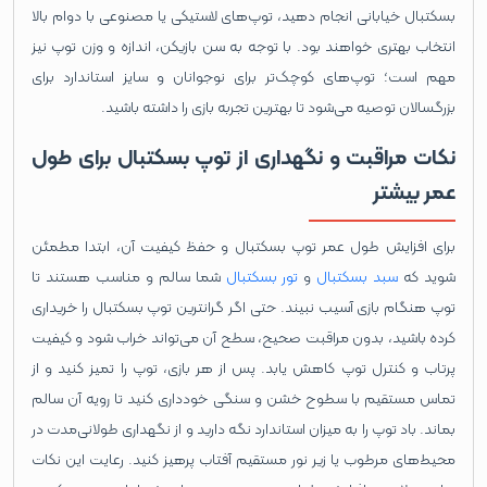
بسکتبال خیابانی انجام دهید، توپ‌های لاستیکی یا مصنوعی با دوام بالا
انتخاب بهتری خواهند بود. با توجه به سن بازیکن، اندازه و وزن توپ نیز
مهم است؛ توپ‌های کوچک‌تر برای نوجوانان و سایز استاندارد برای
بزرگسالان توصیه می‌شود تا بهترین تجربه بازی را داشته باشید.
نکات مراقبت و نگهداری از توپ بسکتبال برای طول
عمر بیشتر
برای افزایش طول عمر توپ بسکتبال و حفظ کیفیت آن، ابتدا مطمئن
شوید که
سبد بسکتبال
و
تور بسکتبال
شما سالم و مناسب هستند تا
توپ هنگام بازی آسیب نبیند. حتی اگر گرانترین توپ بسکتبال را خریداری
کرده باشید، بدون مراقبت صحیح، سطح آن می‌تواند خراب شود و کیفیت
پرتاب و کنترل توپ کاهش یابد. پس از هر بازی، توپ را تمیز کنید و از
تماس مستقیم با سطوح خشن و سنگی خودداری کنید تا رویه آن سالم
بماند. باد توپ را به میزان استاندارد نگه دارید و از نگهداری طولانی‌مدت در
محیط‌های مرطوب یا زیر نور مستقیم آفتاب پرهیز کنید. رعایت این نکات