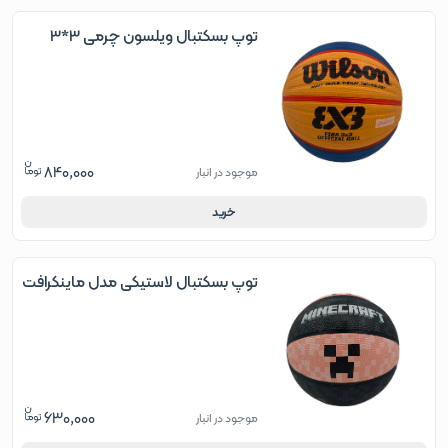
توپ بسکتبال ویلسون چرمی 3*3
840,000
موجود در انبار
خرید
توپ بسکتبال لاستیکی مدل ماینکرافت
630,000
موجود در انبار