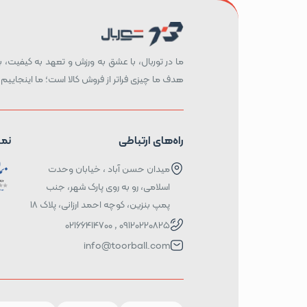
ما در توربال، با عشق به ورزش و تعهد به کیفیت، بست
هدف ما چیزی فراتر از فروش کالا است؛ ما اینجاییم 
راه‌های ارتباطی
نما
میدان حسن آباد ، خیابان وحدت
اسلامی، رو به روی پارک شهر، جنب
پمپ بنزین، کوچه احمد ارزانی، پلاک ۱۸
09120220825 , 02166414700
info@toorball.com