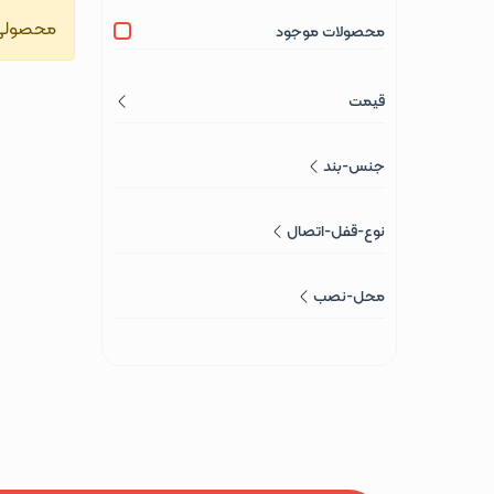
محصولی 
محصولات موجود
قیمت
جنس-بند
نوع-قفل-اتصال
محل-نصب