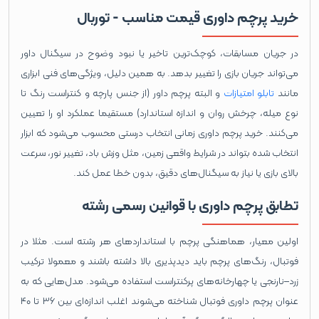
خرید پرچم داوری قیمت مناسب - توربال
در جریان مسابقات، کوچک‌ترین تاخیر یا نبود وضوح در سیگنال داور
می‌تواند جریان بازی را تغییر بدهد. به همین دلیل، ویژگی‌های فنی ابزاری
مانند
تابلو امتیازات
و البته پرچم داور (از جنس پارچه و کنتراست رنگ تا
نوع میله، چرخش روان و اندازه استاندارد) مستقیما عملکرد او را تعیین
می‌کنند. خرید پرچم داوری زمانی انتخاب درستی محسوب می‌شود که ابزار
انتخاب ‌شده بتواند در شرایط واقعی زمین، مثل وزش باد، تغییر نور، سرعت
بالای بازی یا نیاز به سیگنال‌های دقیق، بدون خطا عمل کند.
تطابق پرچم داوری با قوانین رسمی رشته
اولین معیار، هماهنگی پرچم با استانداردهای هر رشته است. مثلا در
فوتبال، رنگ‌های پرچم باید دیدپذیری بالا داشته باشند و معمولا ترکیب
زرد–نارنجی یا چهارخانه‌های پرکنتراست استفاده می‌شود. مدل‌هایی که به
عنوان پرچم داوری فوتبال شناخته می‌شوند اغلب اندازه‌ای بین ۳۶ تا ۴۰