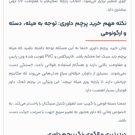
جوی متغیر برگزار می‌شود، انتخاب پارچه ضخیم‌تر با مقاومت UV ارزش
بیشتری دارد.
نکته مهم خرید پرچم داوری: توجه به میله، دسته
و ارگونومی
زمان خرید پرچم داوری حتما به این مسئله توجه داشته باشید که میله
پرچم باید سبک اما محکم باشد. فایبرگلاس و PVC تقویت ‌شده وزن پایین
و مقاومت بالایی دارند و هنگام استفاده طولانی باعث خستگی دست
نمی‌شوند. بسیاری از داوران حرفه‌ای سراغ مدل‌هایی می‌روند که مکانیزم
چرخش دارند تا پارچه روی میله نپیچد؛ این ویژگی در پرچم کمک داور
فوتبال بسیار اهمیت دارد.
ضمنا دسته فومی یا گریپ ضد لغزش کنترل سیگنال را راحت‌تر می‌کند، به‌
خصوص زمانی که داور مجبور به تغییر سریع جهت یا سرعت حرکت دست
باشد.
دیدپذیری و الگوی رنگ پرچم داوری