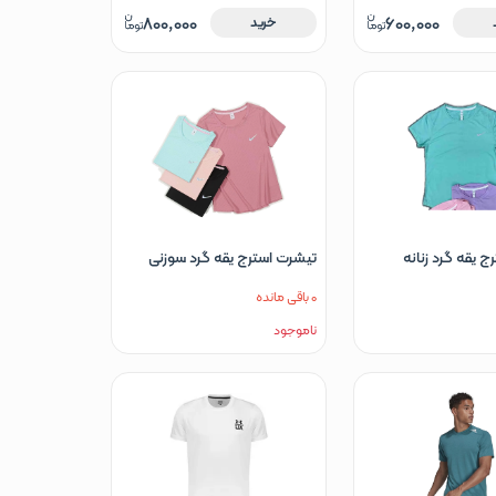
800,000
600,000
خرید
 یقه گرد زنانه
تیشرت استرج یقه گرد سوزنی
0 باقی مانده
ناموجود