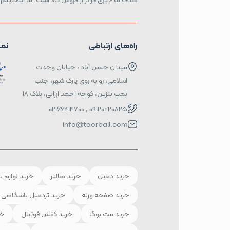
راه‌های ارتباطی
نما
میدان حسن آباد ، خیابان وحدت
اسلامی، رو به روی پارک شهر، جنب
پمپ بنزین، کوچه احمد ارزانی، پلاک ۱۸
09120220825 , 02166414700
info@toorball.com
خرید دمبل
خرید هالتر
خرید لوازم ب
خرید صفحه وزنه
خرید تردمیل باشگاهی
خرید مت یوگا
خرید کفش فوتبال
خر