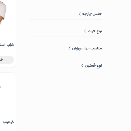
جنس-پارچه
نوع-فیت
کراپ آستی
مناسب-برای-ورزش
نخ پنبه سایز M
خر
نوع-آستین
کیمونو ز