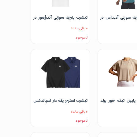
چه سوزنی آدیداس در
تیشرت پارچه سوزنی آندرآرمور در
سفید مشکی طوسی
رنگ های سفید مشکی طوسی
0 باقی مانده
سبز
ناموجود
 پایین تیکه خور برند
تیشرت استرج یقه دار اسپاندکس
آدیداس سایز L تا XXXL سرمه ای
0 باقی مانده
سبز سدری سفید مشکی
ناموجود