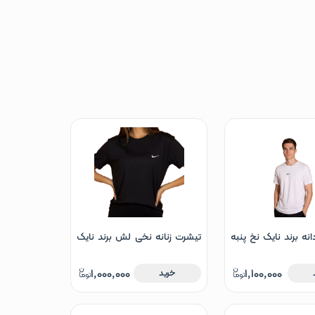
نه برند نایک نخ پنبه
تیشرت زنانه نخی لش برند نایک
سایز M تا XL
1,000,000
1,100,000
خرید