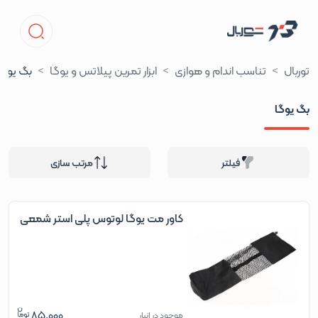
توربال
تناسب اندام و هوازی
ابزار تمرین پیلاتس و یوگا
بگ یوگا
بگ یوگا
فیلتر
مرتب سازی
کاور مت یوگا لوتوس پلی استر شمعی
85,000
موجود در انبار