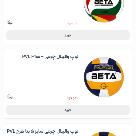
ناموجود
خرید
توپ والیبال چرمی – PVL 3100
ناموجود
خرید
توپ والیبال چرمی سایز 5 بتا طرح PVL