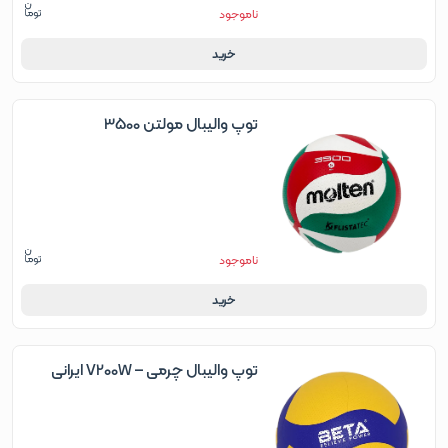
ناموجود
خرید
توپ والیبال مولتن 3500
ناموجود
خرید
توپ والیبال چرمی – V200W ایرانی