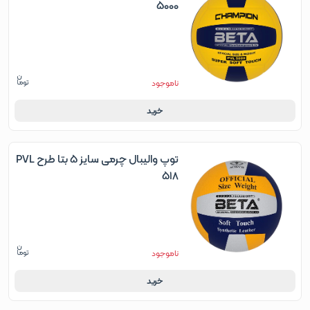
5000
ناموجود
خرید
توپ والیبال چرمی سایز 5 بتا طرح PVL
518
ناموجود
خرید