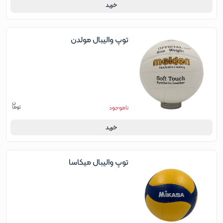
خرید
توپ والیبال مولدن
ناموجود
خرید
توپ والیبال میکاسا