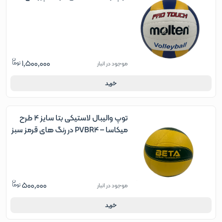
1,500,000
موجود در انبار
خرید
توپ والیبال لاستیکی بتا سایز 4 طرح
میکاسا – PVBR4 در رنگ های قرمز سبز
ابی
500,000
موجود در انبار
خرید