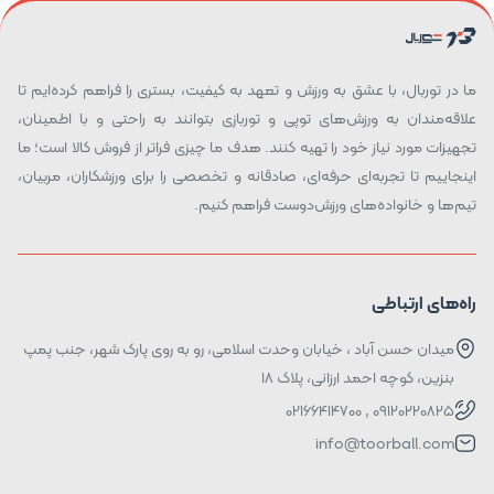
ما در توربال، با عشق به ورزش و تعهد به کیفیت، بستری را فراهم کرده‌ایم تا
علاقه‌مندان به ورزش‌های توپی و توربازی بتوانند به راحتی و با اطمینان،
تجهیزات مورد نیاز خود را تهیه کنند. هدف ما چیزی فراتر از فروش کالا است؛ ما
اینجاییم تا تجربه‌ای حرفه‌ای، صادقانه و تخصصی را برای ورزشکاران، مربیان،
تیم‌ها و خانواده‌های ورزش‌دوست فراهم کنیم.
راه‌های ارتباطی
میدان حسن آباد ، خیابان وحدت اسلامی، رو به روی پارک شهر، جنب پمپ
بنزین، کوچه احمد ارزانی، پلاک ۱۸
09120220825 , 02166414700
info@toorball.com