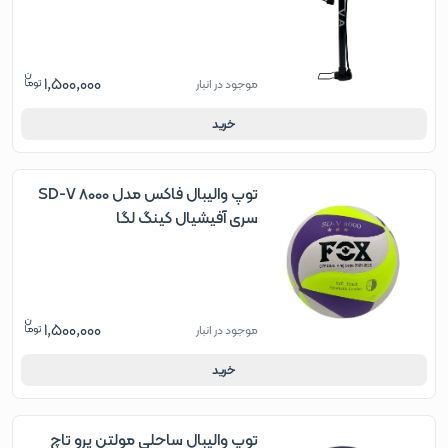
1,500,000
موجود در انبار
خرید
توپ والیبال فاکس مدل SD-V 8000
سری آفیشیال کینگ لگا
1,500,000
موجود در انبار
خرید
توپ والیبال ساحلی مولتن پرو تاچ