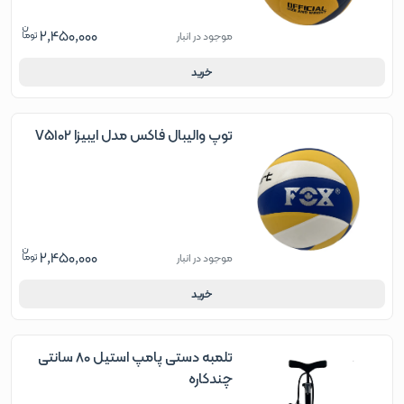
2,450,000
موجود در انبار
خرید
توپ والیبال فاکس مدل ایبیزا V5102
2,450,000
موجود در انبار
خرید
تلمبه دستی پامپ استیل 80 سانتی
چندکاره