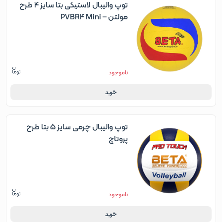
توپ والیبال لاستیکی بتا سایز 4 طرح
مولتن – PVBR4 Mini
ناموجود
خرید
توپ والیبال چرمی سایز 5 بتا طرح
پروتاچ
ناموجود
خرید