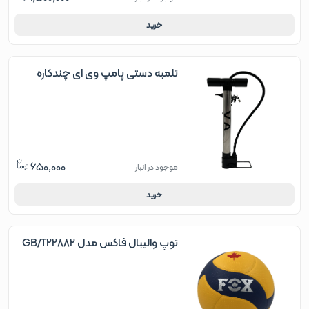
خرید
تلمبه دستی پامپ وی ای چندکاره
650,000
موجود در انبار
خرید
توپ والیبال فاکس مدل GB/T22882