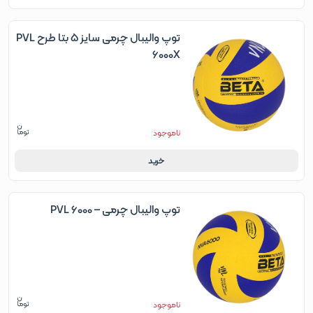
توپ والیبال چرمی سایز 5 بتا طرح PVL
6000X
ناموجود
خرید
توپ والیبال چرمی – PVL 6000
ناموجود