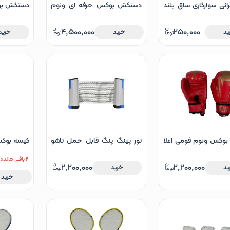
رانی سوارکاری ساق بلند
دستکش بوکس حرفه ای ونوم
دستکش بوک
چرمی مشکی و قرمز
سایز 12
4,500,000
250,000
ید
خرید
خرید
وکس ونوم فومی اعلا
تور پینگ پنگ قابل حمل تاشو
کیسه بوکس 
سیما CM-T121
بگ مدل ش
4 باقی مانده
2,200,000
2,200,000
ید
خرید
خرید