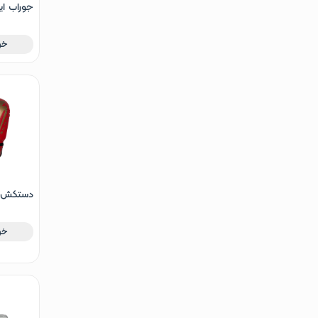
جوراب ای
طرح نایک
خر
دستکش ب
سایز 8
خر