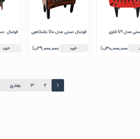
 مدل S9 فلزی
فوتبال دستی مدل S10 باشگاهی
قرمز مشکی
29,000,000
30,000,000
خرید
خرید
1
2
3
بعدی