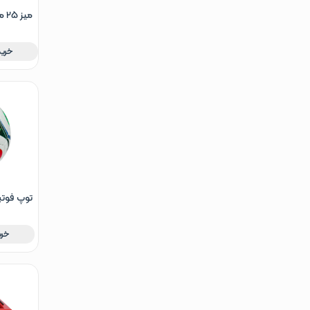
می
استاندارد
خرید
توپ فوت
سایز 5
خری