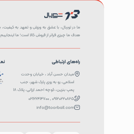
ما در توربال، با عشق به ورزش و تعهد به کیفیت، بست
هدف ما چیزی فراتر از فروش کالا است؛ ما اینجاییم 
راه‌های ارتباطی
نما
میدان حسن آباد ، خیابان وحدت
اسلامی، رو به روی پارک شهر، جنب
پمپ بنزین، کوچه احمد ارزانی، پلاک ۱۸
09120220825 , 02166414700
info@toorball.com