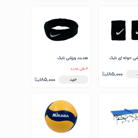
شی حوله ای نایک
هدبند ورزشی نایک
4 باقی مانده
185,000
185,000
خرید