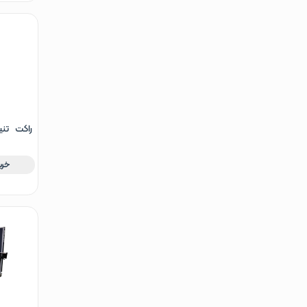
Tour آبی
خری