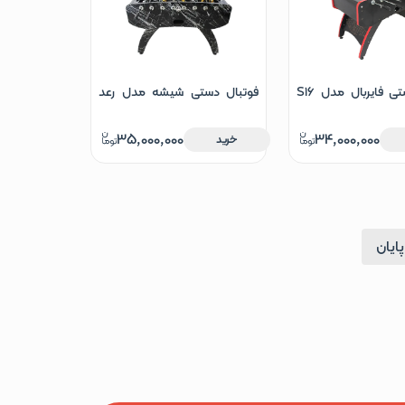
فوتبال دستی فایربال مدل S16
فوتبال دستی شیشه مدل رعد
S16
35,000,000
34,000,000
خرید
پایان