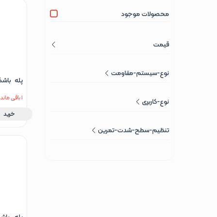
محصولات موجود
قیمت
نوع-سیستم-مقاومت
پله باش
4033
1 باقی مانده
نوع-کاربری
خرید
تنظیم-سطح-شدت-تمرین
پله باش