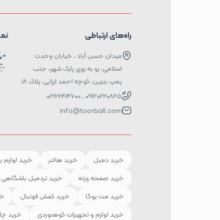
راه‌های ارتباطی
نما
میدان حسن آباد ، خیابان وحدت
اسلامی، رو به روی پارک شهر، جنب
پمپ بنزین، کوچه احمد ارزانی، پلاک ۱۸
09120220825 , 02166414700
info@toorball.com
خرید دمبل
خرید هالتر
خرید لوازم ب
خرید صفحه وزنه
خرید تردمیل باشگاهی
خرید مت یوگا
خرید کفش فوتبال
خر
خرید لوازم و تجهیزات کوهنوردی
خرید چا