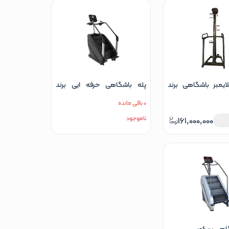
ایمبر باشگاهی برند
پله باشگاهی حرفه ایی برند
المپیا مدل T800
0 باقی مانده
ناموجود
161,000,000
اهی پریکور