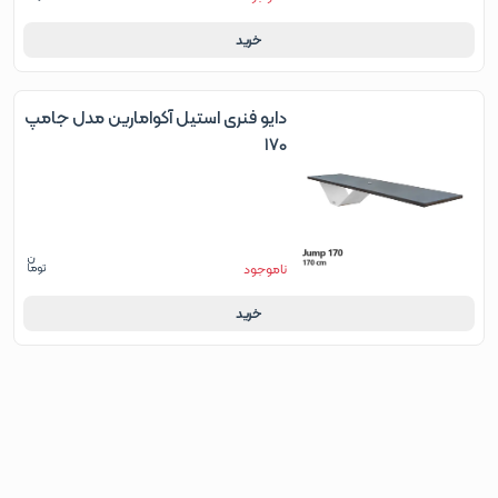
خرید
دایو فنری استیل آکوامارین مدل جامپ
170
ناموجود
خرید