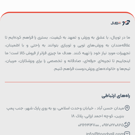
ما در توربال، با عشق به ورزش و تعهد به کیفیت، بستری را فراهم کرده‌ایم تا
علاقه‌مندان به ورزش‌های توپی و توربازی بتوانند به راحتی و با اطمینان،
تجهیزات مورد نیاز خود را تهیه کنند. هدف ما چیزی فراتر از فروش کالا است؛ ما
اینجاییم تا تجربه‌ای حرفه‌ای، صادقانه و تخصصی را برای ورزشکاران، مربیان،
تیم‌ها و خانواده‌های ورزش‌دوست فراهم کنیم.
راه‌های ارتباطی
میدان حسن آباد ، خیابان وحدت اسلامی، رو به روی پارک شهر، جنب پمپ
بنزین، کوچه احمد ارزانی، پلاک ۱۸
09120220825 , 02166414700
info@toorball.com