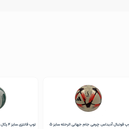
توپ فوتبال آدیداس چرمی جام جهانی الرحله سایز 5
توپ فانتزی سایز 4 رئال مادرید