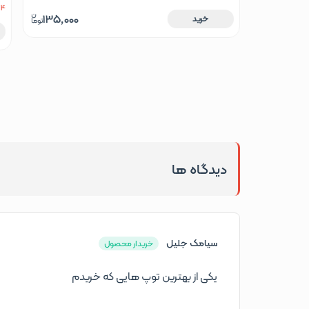
طل
4 باقی مانده
135,000
خرید
2,400,0
دیدگاه ها
سیامک جلیل
خریدار محصول
یکی از بهترین توپ هایی که خریدم