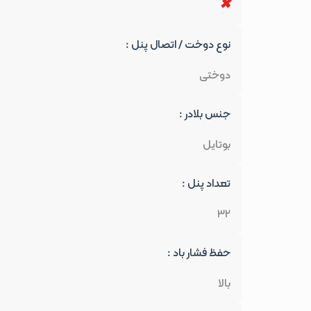
نوع دوخت / اتصال پنل :
دوختی
جنس بلادر :
بوتایل
تعداد پنل :
32
حفظ فشار باد :
بالا