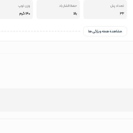
تعداد پنل
حفظ فشار باد
وزن توپ
32
بالا
140 گرم
مشاهده همه ویژگی ها