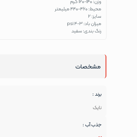
وزن: 140-120 گرم
محیط: 460-440 میلیمتر
سایز: 2
میزان باد: 3-4 psi
رنگ بندی: سفید
مشخصات
برند :
نایک
جذب آب :