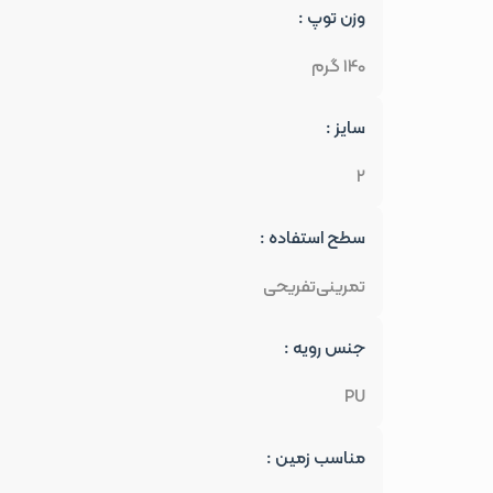
وزن توپ :
140 گرم
سایز :
2
سطح استفاده :
تمرینی
تفریحی
جنس رویه :
PU
مناسب زمین :