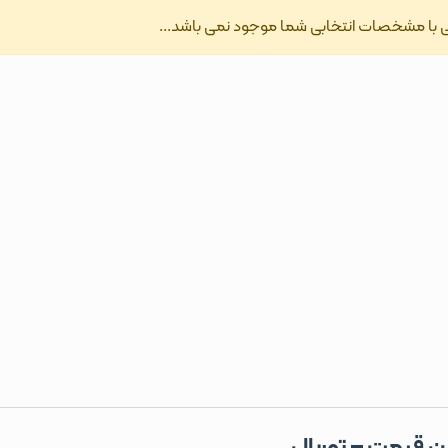
با مشخصات انتخابی شما موجود نمی باشد...
ین قیمت – توربال