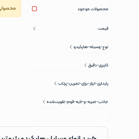
محصولی 
محصولات موجود
قیمت
نوع-وسیله-هاپکیدو
کاربری-دقیق
پایداری-ابزار-برای-تمرین-پرتاب
جاذب-ضربه-و-لایه-فوم-تقویت‌شده
خرید انواع وسایل هاپکیدو با بهتر