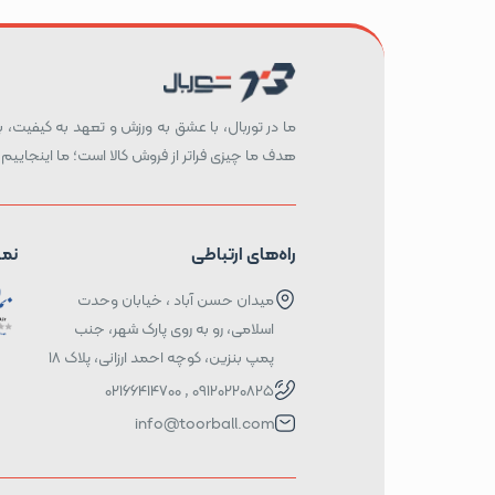
ما در توربال، با عشق به ورزش و تعهد به کیفیت، بست
هدف ما چیزی فراتر از فروش کالا است؛ ما اینجاییم 
راه‌های ارتباطی
نما
میدان حسن آباد ، خیابان وحدت
اسلامی، رو به روی پارک شهر، جنب
پمپ بنزین، کوچه احمد ارزانی، پلاک ۱۸
09120220825 , 02166414700
info@toorball.com