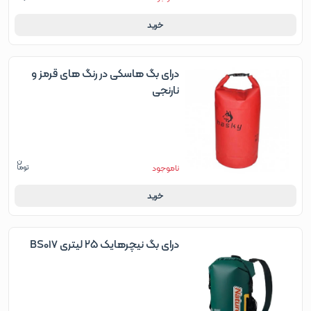
خرید
درای بگ هاسکی در رنگ های قرمز و
نارنجی
ناموجود
خرید
درای بگ نیچرهایک ۲۵ لیتری BS017