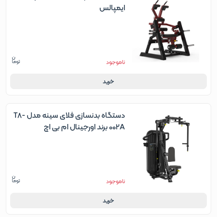
ایمپالس
ناموجود
خرید
دستگاه بدنسازی فلای سینه مدل T8-
002A برند اورجینال ام بی اچ
ناموجود
خرید