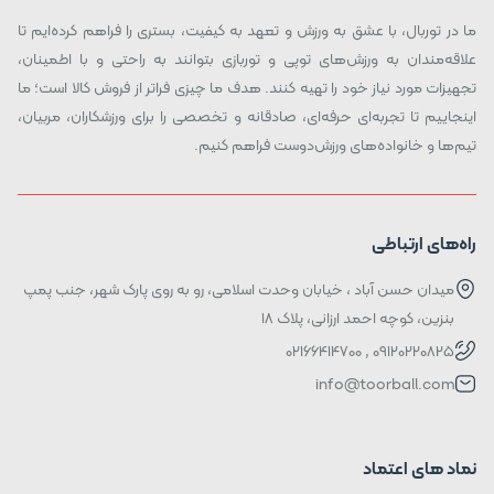
ما در توربال، با عشق به ورزش و تعهد به کیفیت، بستری را فراهم کرده‌ایم تا
علاقه‌مندان به ورزش‌های توپی و توربازی بتوانند به راحتی و با اطمینان،
تجهیزات مورد نیاز خود را تهیه کنند. هدف ما چیزی فراتر از فروش کالا است؛ ما
اینجاییم تا تجربه‌ای حرفه‌ای، صادقانه و تخصصی را برای ورزشکاران، مربیان،
تیم‌ها و خانواده‌های ورزش‌دوست فراهم کنیم.
راه‌های ارتباطی
میدان حسن آباد ، خیابان وحدت اسلامی، رو به روی پارک شهر، جنب پمپ
بنزین، کوچه احمد ارزانی، پلاک ۱۸
09120220825 , 02166414700
info@toorball.com
نماد های اعتماد