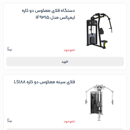
دستگاه فلای معکوس دو کاره
ایمپالس مدل IF9315
ناموجود
خرید
فلای سینه معکوس دو کاره LS188
ناموجود