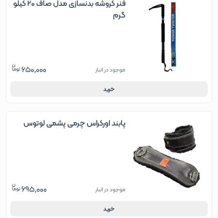
فنر کروشه بدنسازی مدل صاف 20 کیلو
گرم
650,000
موجود در انبار
خرید
پابند اورکراس چرمی پشمی لوتوس
695,000
موجود در انبار
خرید