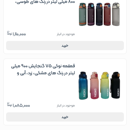
800 میلی لیتر در رنگ های طوسی،
قرمز، سرمه ای، سبز و بنفش
1,110,000
موجود در انبار
خرید
قمقمه نوکی V5 گنجایش 900 میلی
لیتر در رنگ های مشکی، زرد، آبی و
صورتی
1,085,000
موجود در انبار
خرید