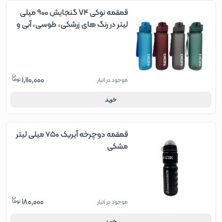
قمقمه نوکی V4 گنجایش 900 میلی
لیتر در رنگ های زرشکی، طوسی، آبی و
سبز
1,110,000
موجود در انبار
خرید
قمقمه دوچرخه آیریک 750 میلی لیتر
مشکی
180,000
موجود در انبار
خرید