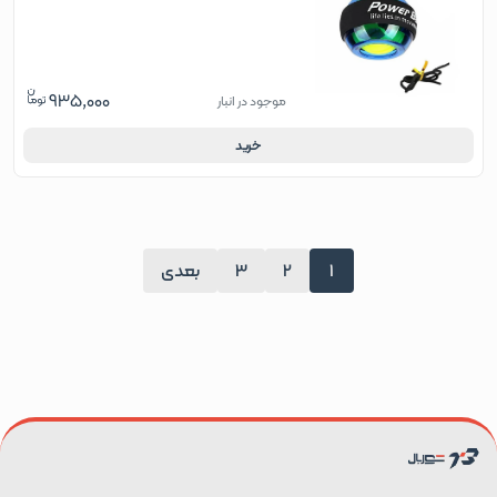
935,000
موجود در انبار
خرید
1
2
3
بعدی