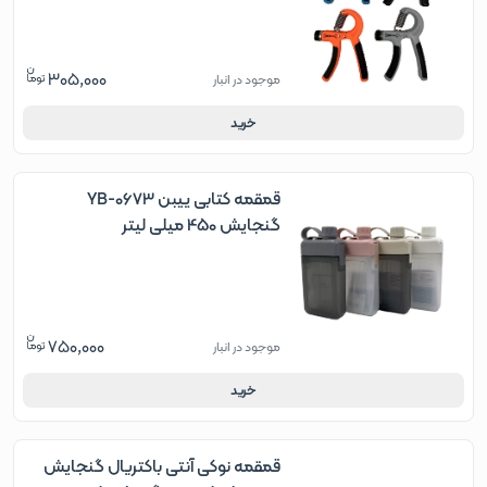
305,000
موجود در انبار
خرید
قمقمه کتابی ییبن YB-0673
گنجایش 450 میلی لیتر
750,000
موجود در انبار
خرید
قمقمه نوکی آنتی باکتریال گنجایش