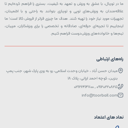
ما در توربال، با عشق به ورزش و تعهد به کیفیت، بستری را فراهم کرده‌ایم تا
علاقه‌مندان به ورزش‌های توپی و توربازی بتوانند به راحتی و با اطمینان،
تجهیزات مورد نیاز خود را تهیه کنند. هدف ما چیزی فراتر از فروش کالا است؛ ما
اینجاییم تا تجربه‌ای حرفه‌ای، صادقانه و تخصصی را برای ورزشکاران، مربیان،
تیم‌ها و خانواده‌های ورزش‌دوست فراهم کنیم.
راه‌های ارتباطی
میدان حسن آباد ، خیابان وحدت اسلامی، رو به روی پارک شهر، جنب پمپ
بنزین، کوچه احمد ارزانی، پلاک ۱۸
09120220825 , 02166414700
info@toorball.com
نماد های اعتماد