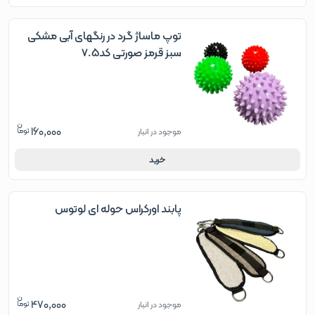
توپ ماساژ گرد در رنگهای آبی مشکی
سبز قرمز صورتی کد7.5
160,000
موجود در انبار
خرید
پابند اورکراس حوله ای لوتوس
470,000
موجود در انبار