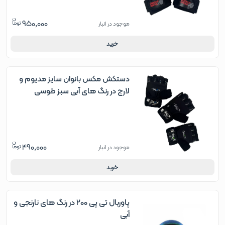
950,000
موجود در انبار
خرید
دستکش مکس بانوان سایز مدیوم و
لارج در رنگ های آبی سبز طوسی
490,000
موجود در انبار
خرید
پاوربال تی پی 200 در رنگ های نارنجی و
آبی