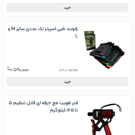
خرید
زانوبند طبی اسپرتز تک عددی سایز M و
L
590,000
موجود در انبار
خرید
فنر تقویت مچ حرفه ای قابل تنظیم 5
تا 165 کیلوگرم