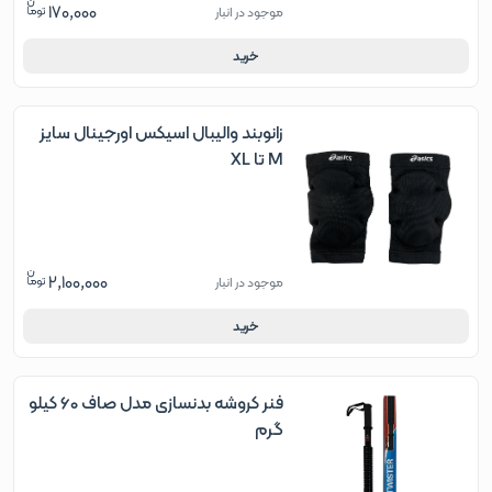
170,000
موجود در انبار
خرید
زانوبند والیبال اسیکس اورجینال سایز
M تا XL
2,100,000
موجود در انبار
خرید
فنر کروشه بدنسازی مدل صاف 60 کیلو
گرم