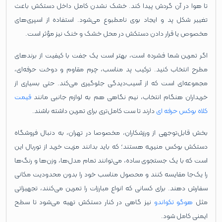
تا هوا در آن گردش پیدا کند. خشک ‌نشدن کامل داخل دستکش باعث
تغییر شکل پد و ایجاد بوی نامطبوع می‌شود. استفاده از اسپری‌های
مخصوص یا قرار دادن دستکش در محل خشک و خنک نیز مؤثر است.
اگر تمرین شما فشرده است، بهتر است یک جفت با کیفیت از برندهای
مطرح انتخاب کنید. ترکیب پد مناسب، چرم مقاوم و دوخت حرفه‌ای،
مجموعه‌ای است که از آسیب‌دیدگی جلوگیری می‌کند. حتی بسیاری از
خریداران هنگام انتخاب، نیم‌ نگاهی هم به لوازم جانبی مانند
قیمت
کلاه بوکس حرفه ای
دارند تا ست کامل‌تری برای تمرین داشته باشند.
بخش قابل‌توجهی از ورزشکاران، مخصوصا در تهران، به دنبال فروشگاه
دستکش بوکس منیریه هستند؛ که باید بدانند مزیت خرید از توربال این
است که با یک جستجوی ساده، می‌توانند تمام مدل‌ها، وزن‌ها و رنگ‌ها
را یک‌جا مقایسه کنند و محصول مناسب خود را بدون محدودیت مکانی
سفارش دهند. برای کسانی که انواع مبارزات را تمرین می‌کنند، تجهیزاتی
مثل
هوگو تکواندو
نیز گاهی در کنار دستکش تهیه می‌شود تا سطح
ایمنی کامل شود.