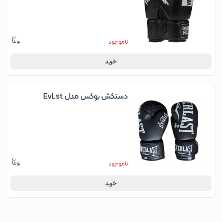
ناموجود
خرید
دستکش بوکس مدل EvLst
ناموجود
خرید