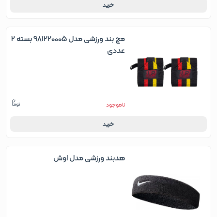
خرید
مچ بند ورزشی مدل 981220005 بسته 2
عددی
ناموجود
خرید
هدبند ورزشی مدل اوش