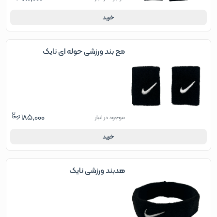
خرید
مچ بند ورزشی حوله ای نایک
185,000
موجود در انبار
خرید
هدبند ورزشی نایک