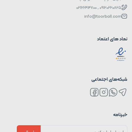
09120220825 , 02166414700
info@toorball.com
نماد های اعتماد
شبکه‌های اجتماعی
خبرنامه