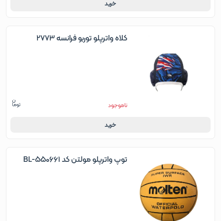
خرید
کلاه واترپلو توربو فرانسه 2773
ناموجود
خرید
توپ واترپلو مولتن کد BL-550661