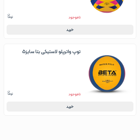
ناموجود
خرید
توپ واترپلو لاستیکی بتا سایز5
ناموجود
خرید