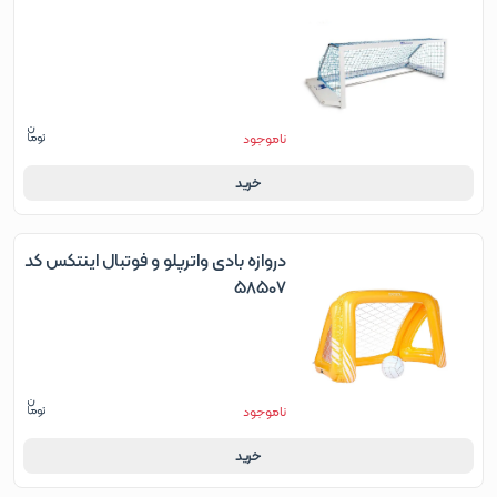
ناموجود
خرید
دروازه بادی واترپلو و فوتبال اینتکس کد
58507
ناموجود
خرید