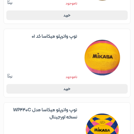
ناموجود
خرید
توپ واترپلو میکاسا کد 01
ناموجود
خرید
توپ واترپلو میکاسا مدل WP440C
نسخه اورجینال