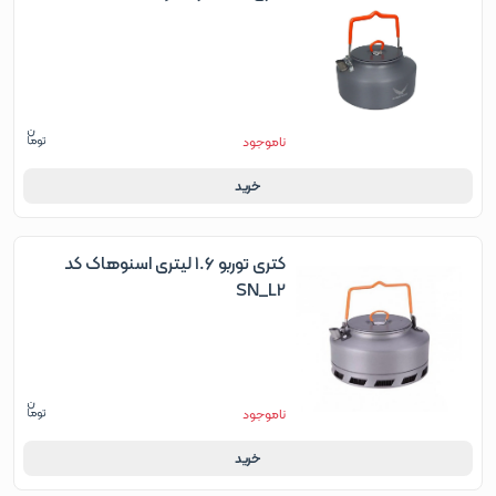
ناموجود
خرید
کتری توربو ۱.۶ لیتری اسنوهاک کد
SN_L2
ناموجود
خرید