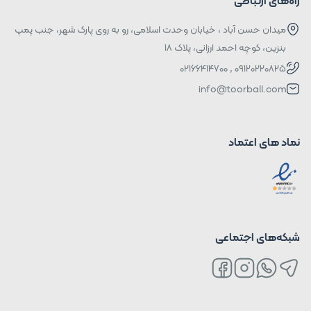
راه‌های ارتباطی
میدان حسن آباد ، خیابان وحدت اسلامی، رو به روی پارک شهر، جنب پمپ
بنزین، کوچه احمد ارزانی، پلاک ۱۸
09120220825 , 02166414700
info@toorball.com
نماد های اعتماد
شبکه‌های اجتماعی