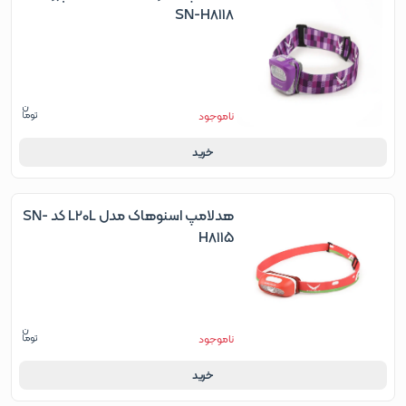
SN-H8118
ناموجود
خرید
هدلامپ اسنوهاک مدل L20L کد SN-
H8115
ناموجود
خرید