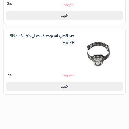
ناموجود
خرید
هدلامپ اسنوهاک مدل L70 کد SN-
H8124
ناموجود
خرید