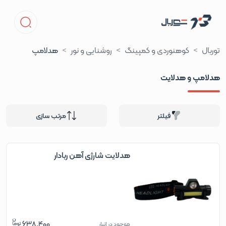
توربال
کوهنوردی و کمپینگ
روشنایی و نور
هدلامپ
هدلامپ و هدلایت
فیلتر
مرتب سازی
هدلایت شارژی آهن ربادار
638,400
موجود در انبار