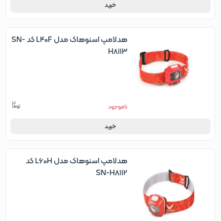
خرید
هدلامپ اسنوهاک مدل L40F کد SN-
H8113
ناموجود
خرید
هدلامپ اسنوهاک مدل L60H کد
SN-H8112