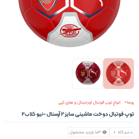
پوما
انواع توپ فوتبال اورجینال و های کپی
توپ فوتبال دوخت ماشینی سایز 2 آرسنال –نیو کلاب2
0 دیدگاه
103 بازدید محصول