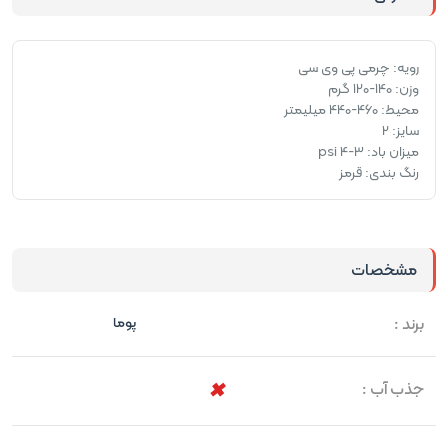
رویه: چرمی پی وی سی
وزن: 140-120 گرم
محیط: 460-440 میلیمتر
سایز: 2
میزان باد: 3-4 psi
رنگ بندی: قرمز
مشخصات
برند :
پوما
جذب آب :