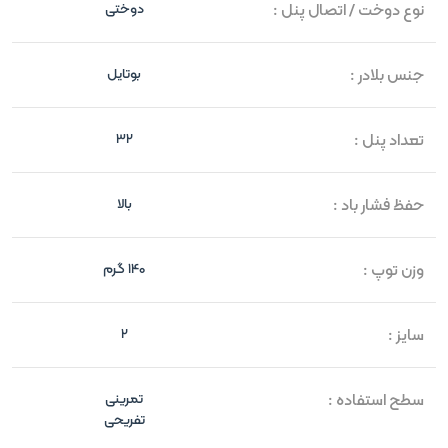
نوع دوخت / اتصال پنل :
دوختی
جنس بلادر :
بوتایل
تعداد پنل :
32
حفظ فشار باد :
بالا
وزن توپ :
140 گرم
سایز :
2
سطح استفاده :
تمرینی
تفریحی