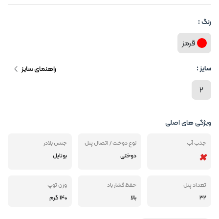
رنگ :
قرمز
سایز :
راهنمای سایز
2
ویژگی های اصلی
جذب آب
نوع دوخت / اتصال پنل
جنس بلادر
دوختی
بوتایل
تعداد پنل
حفظ فشار باد
وزن توپ
32
بالا
140 گرم