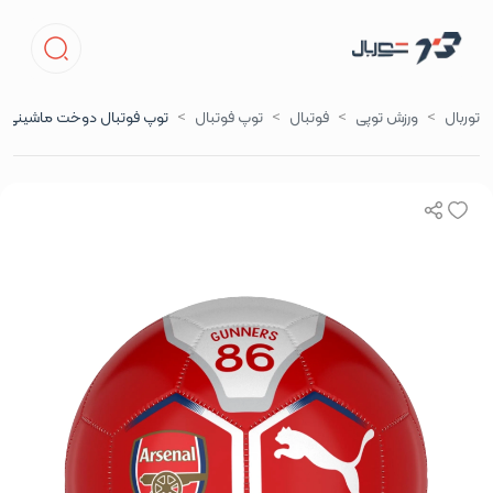
توربال
ورزش توپی
فوتبال
توپ فوتبال
توپ فوتبال دوخت ماشینی سایز 2 آرسنال –نیو