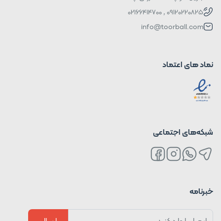
09120220825 , 02166414700
info@toorball.com
نماد های اعتماد
شبکه‌های اجتماعی
خبرنامه
ارسال