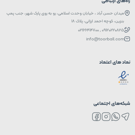
راه‌های ارتباطی
میدان حسن آباد ، خیابان وحدت اسلامی، رو به روی پارک شهر، جنب پمپ
بنزین، کوچه احمد ارزانی، پلاک ۱۸
09120220825 , 02166414700
info@toorball.com
نماد های اعتماد
شبکه‌های اجتماعی