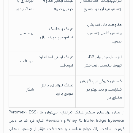
لنز پلی‌کربنات، محافظت از
عینک ایمنی مقاوم
تیراندازی با
چشم، میدان دید وسیع
در برابر ضربه
تفنگ بادی
مقاومت بالا، ضدبخار،
عینک یا ماسک
پوشش کامل چشم و
پینت‌بال
تمام‌صورت پینت‌بال
صورت
لنز مقاوم در برابر BB،
عینک ایمنی استاندارد
ایرسافت
تهویه مناسب، ضدخش
ایرسافت
کاهش خیرگی نور، افزایش
عینک تیراندازی با لنز
کنتراست و دید بهتر در
شکار
دودی یا زرد
فضای باز
از میان برندهای معتبر عینک تیراندازی می‌توان به Pyramex، ESS،
Wiley X، Bolle، Edge Eyewear و Revision اشاره کرد که به دلیل
کیفیت ساخت بالا، دوام مناسب و محافظت مؤثر از چشم، انتخاب