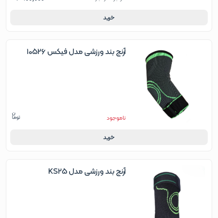
خرید
آرنج بند ورزشی مدل فیکس 10526
ناموجود
خرید
آرنج بند ورزشی مدل KS25