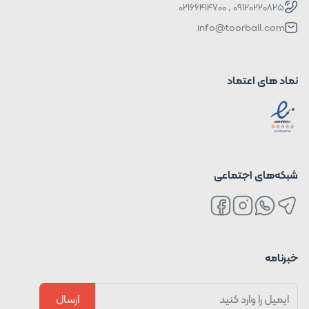
09120220825 , 02166414700
info@toorball.com
نماد های اعتماد
شبکه‌های اجتماعی
خبرنامه
ارسال