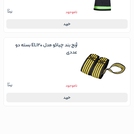
ناموجود
خرید
آرنج بند چیاکو مدل EL120 بسته دو
عددی
ناموجود
خرید