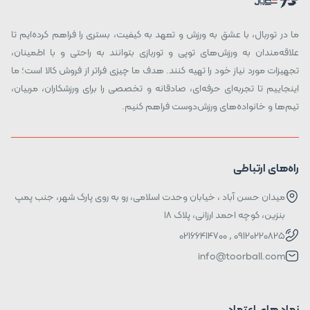
ما در توربال، با عشق به ورزش و تعهد به کیفیت، بستری را فراهم کرده‌ایم تا
علاقه‌مندان به ورزش‌های توپی و توربازی بتوانند به راحتی و با اطمینان،
تجهیزات مورد نیاز خود را تهیه کنند. هدف ما چیزی فراتر از فروش کالا است؛ ما
اینجاییم تا تجربه‌ای حرفه‌ای، صادقانه و تخصصی را برای ورزشکاران، مربیان،
تیم‌ها و خانواده‌های ورزش‌دوست فراهم کنیم.
راه‌های ارتباطی
میدان حسن آباد ، خیابان وحدت اسلامی، رو به روی پارک شهر، جنب پمپ
بنزین، کوچه احمد ارزانی، پلاک ۱۸
09120220825 , 02166414700
info@toorball.com
نماد های اعتماد