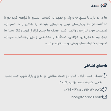
ما در توربال، با عشق به ورزش و تعهد به کیفیت، بستری را فراهم کرده‌ایم تا
علاقه‌مندان به ورزش‌های توپی و توربازی بتوانند به راحتی و با اطمینان،
تجهیزات مورد نیاز خود را تهیه کنند. هدف ما چیزی فراتر از فروش کالا است؛ ما
اینجاییم تا تجربه‌ای حرفه‌ای، صادقانه و تخصصی را برای ورزشکاران، مربیان،
تیم‌ها و خانواده‌های ورزش‌دوست فراهم کنیم.
راه‌های ارتباطی
میدان حسن آباد ، خیابان وحدت اسلامی، رو به روی پارک شهر، جنب پمپ
بنزین، کوچه احمد ارزانی، پلاک ۱۸
09120220825 , 02166414700
info@toorball.com