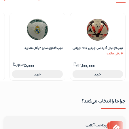
توپ فوتبال آدیداس چرمی جام جهانی
توپ فانتزی سایز 4 رئال مادرید
4 باقی مانده
الرحله سایز 5 طلایی
2 باقی مانده
–ن
435,000
2,100,000
خرید
خرید
چرا ما را انتخاب می‌کنند؟
پرداخت آنلاین