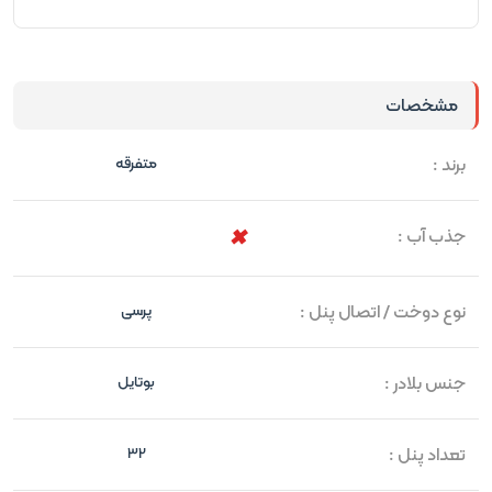
مشخصات
برند :
متفرقه
جذب آب :
نوع دوخت / اتصال پنل :
پرسی
جنس بلادر :
بوتایل
تعداد پنل :
32