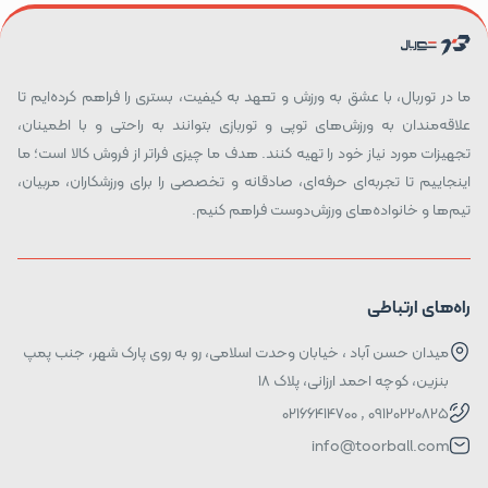
ما در توربال، با عشق به ورزش و تعهد به کیفیت، بستری را فراهم کرده‌ایم تا
علاقه‌مندان به ورزش‌های توپی و توربازی بتوانند به راحتی و با اطمینان،
تجهیزات مورد نیاز خود را تهیه کنند. هدف ما چیزی فراتر از فروش کالا است؛ ما
اینجاییم تا تجربه‌ای حرفه‌ای، صادقانه و تخصصی را برای ورزشکاران، مربیان،
تیم‌ها و خانواده‌های ورزش‌دوست فراهم کنیم.
راه‌های ارتباطی
میدان حسن آباد ، خیابان وحدت اسلامی، رو به روی پارک شهر، جنب پمپ
بنزین، کوچه احمد ارزانی، پلاک ۱۸
09120220825 , 02166414700
info@toorball.com