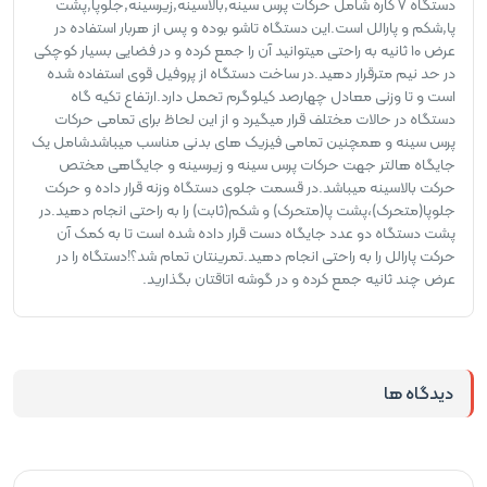
دستگاه ۷ کاره شامل حرکات پرس سینه,بالاسینه,زیرسینه,جلوپا,پشت
پا,شکم و پارالل است.این دستگاه تاشو بوده و پس از هربار استفاده در
عرض ۱۰ ثانیه به راحتی میتوانید آن را جمع کرده و در فضایی بسیار کوچکی
در حد نیم مترقرار دهید.در ساخت دستگاه از پروفیل قوی استفاده شده
است و تا وزنی معادل چهارصد کیلوگرم تحمل دارد.ارتفاع تکیه گاه
دستگاه در حالات مختلف قرار میگیرد و از این لحاظ برای تمامی حرکات
پرس سینه و همچنین تمامی فیزیک های بدنی مناسب میباشدشامل یک
جایگاه هالتر جهت حرکات پرس سینه و زیرسینه و جایگاهی مختص
حرکت بالاسینه میباشد.در قسمت جلوی دستگاه وزنه قرار داده و حرکت
جلوپا(متحرک)،پشت پا(متحرک) و شکم(ثابت) را به راحتی انجام دهید.در
پشت دستگاه دو عدد جایگاه دست قرار داده شده است تا به کمک آن
حرکت پارالل را به راحتی انجام دهید.تمرینتان تمام شد؟!دستگاه را در
عرض چند ثانیه جمع کرده و در گوشه اتاقتان بگذارید.
دیدگاه ها