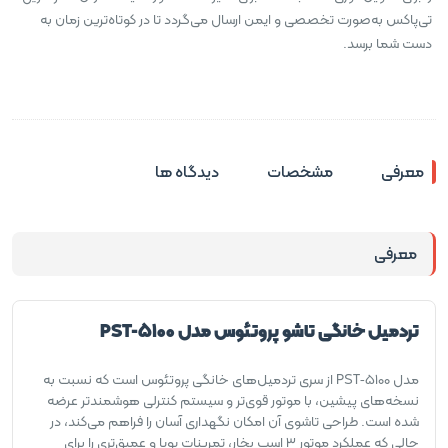
تی‌پاکس به‌صورت تخصصی و ایمن ارسال می‌گردد تا در کوتاه‌ترین زمان به
دست شما برسد.
معرفی
مشخصات
دیدگاه ها
معرفی
تردمیل خانگی تاشو پروتئوس مدل PST-5100
مدل PST‑5100 از سری تردمیل‌های خانگی پروتئوس است که نسبت به
نسخه‌های پیشین، با موتور قوی‌تر و سیستم کنترلی هوشمندتر عرضه
شده است. طراحی تاشوی آن امکان نگهداری آسان را فراهم می‌کند، در
حالی که عملکرد موتور ۳ اسب بخار، تمرینات پویا و عمیق‌تری را برای