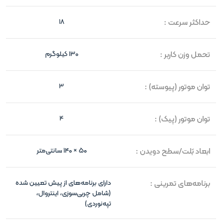
حداکثر سرعت :
18
تحمل وزن کاربر :
130 کیلوگرم
توان موتور (پیوسته) :
3
توان موتور (پیک) :
4
ابعاد بَلت/سطح دویدن :
۵۰ × ۱۴۰ سانتی‌متر
برنامه‌های تمرینی :
دارای برنامه‌های از پیش تعیین شده
(شامل چربی‌سوزی، اینتروال،
تپه‌نوردی)