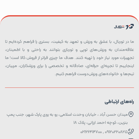
ما در توربال، با عشق به ورزش و تعهد به کیفیت، بستری را فراهم کرده‌ایم تا
علاقه‌مندان به ورزش‌های توپی و توربازی بتوانند به راحتی و با اطمینان،
تجهیزات مورد نیاز خود را تهیه کنند. هدف ما چیزی فراتر از فروش کالا است؛ ما
اینجاییم تا تجربه‌ای حرفه‌ای، صادقانه و تخصصی را برای ورزشکاران، مربیان،
تیم‌ها و خانواده‌های ورزش‌دوست فراهم کنیم.
راه‌های ارتباطی
میدان حسن آباد ، خیابان وحدت اسلامی، رو به روی پارک شهر، جنب پمپ
بنزین، کوچه احمد ارزانی، پلاک ۱۸
09120220825 , 02166414700