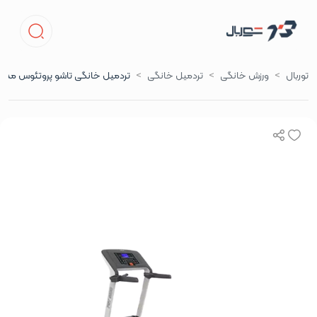
توربال
ورزش خانگی
تردمیل خانگی
تردمیل خانگی تاشو پروتئوس مدل ST-5100