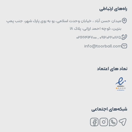
راه‌های ارتباطی
میدان حسن آباد ، خیابان وحدت اسلامی، رو به روی پارک شهر، جنب پمپ
بنزین، کوچه احمد ارزانی، پلاک ۱۸
09120220825 , 02166414700
info@toorball.com
نماد های اعتماد
شبکه‌های اجتماعی