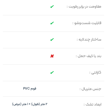
مقاومت در برابر رطوبت :
قابلیت شست‌وشو :
ساختار چندلایه :
بند یا کیف حمل :
گارانتی :
جنس متریال :
فوم PVC
ابعاد تشک :
۲ متر (طول) × ۱ متر (عرض)