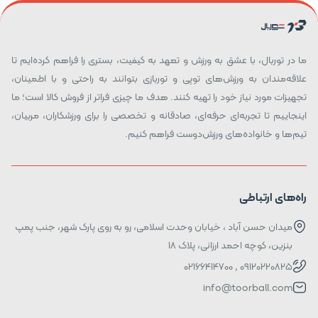
ما در توربال، با عشق به ورزش و تعهد به کیفیت، بستری را فراهم کرده‌ایم تا
علاقه‌مندان به ورزش‌های توپی و توربازی بتوانند به راحتی و با اطمینان،
تجهیزات مورد نیاز خود را تهیه کنند. هدف ما چیزی فراتر از فروش کالا است؛ ما
اینجاییم تا تجربه‌ای حرفه‌ای، صادقانه و تخصصی را برای ورزشکاران، مربیان،
تیم‌ها و خانواده‌های ورزش‌دوست فراهم کنیم.
راه‌های ارتباطی
میدان حسن آباد ، خیابان وحدت اسلامی، رو به روی پارک شهر، جنب پمپ
بنزین، کوچه احمد ارزانی، پلاک ۱۸
09120220825 , 02166414700
info@toorball.com