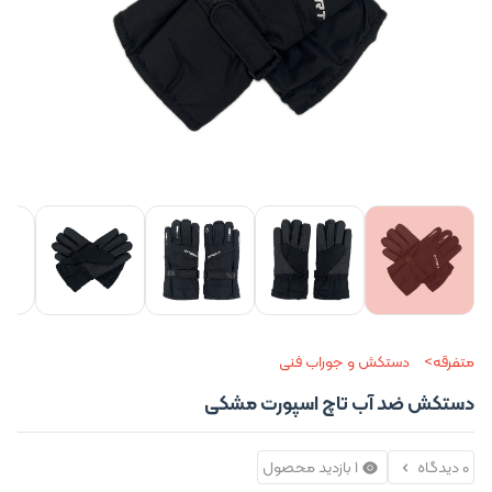
+1 تصو
متفرقه
دستکش و جوراب فنی
دستکش ضد آب تاچ اسپورت مشکی
0 دیدگاه
1 بازدید محصول