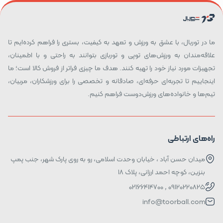
ما در توربال، با عشق به ورزش و تعهد به کیفیت، بستری را فراهم کرده‌ایم تا
علاقه‌مندان به ورزش‌های توپی و توربازی بتوانند به راحتی و با اطمینان،
تجهیزات مورد نیاز خود را تهیه کنند. هدف ما چیزی فراتر از فروش کالا است؛ ما
اینجاییم تا تجربه‌ای حرفه‌ای، صادقانه و تخصصی را برای ورزشکاران، مربیان،
تیم‌ها و خانواده‌های ورزش‌دوست فراهم کنیم.
راه‌های ارتباطی
میدان حسن آباد ، خیابان وحدت اسلامی، رو به روی پارک شهر، جنب پمپ
بنزین، کوچه احمد ارزانی، پلاک ۱۸
09120220825 , 02166414700
info@toorball.com