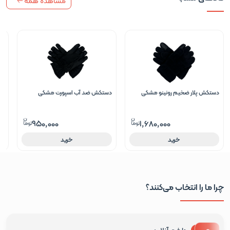
مشاهده همه
دستکش پلار ضخیم رونینو مشکی
دستکش ضد آب اسپورت مشکی
دس
950,000
1,680,000
خرید
خرید
چرا ما را انتخاب می‌کنند؟
پرداخت آنلاین