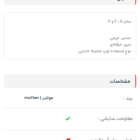
سایز 5 ، 6 و 7
جنس چرمی
سری حرفه‌ای
نوع استفاده توپ محیط خارجی
مشخصات
برند :
مولتن | molten
مقاومت سایشی :
مناسب برای آسفالت :