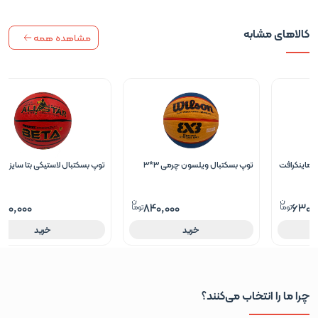
کالاهای مشابه
مشاهده همه
توپ بسکتبال ویلسون چرمی 3*3
توپ بسکتبال لاستیکی بتا سایز 6 طرح
تل
آل استار – PBR6
630,000
840,000
خرید
خرید
چرا ما را انتخاب می‌کنند؟