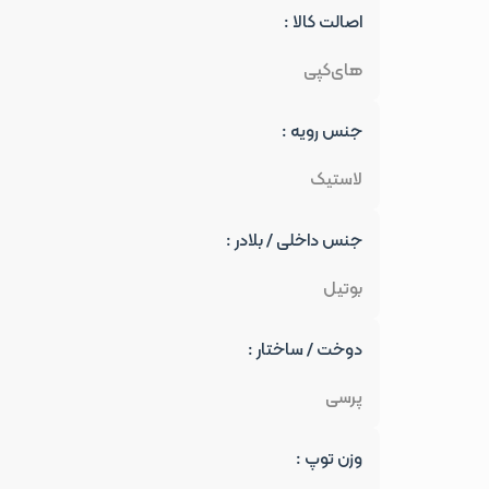
اصالت کالا :
های‌کپی
جنس رویه :
لاستیک
جنس داخلی / بلادر :
بوتیل
دوخت / ساختار :
پرسی
وزن توپ :