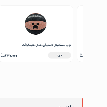
توپ بسکتبال لاستیکی مدل ماینکرافت
تو
630,000
2,380,0
خرید