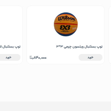
پ بسکتبال ویلسون چرمی 3*3
توپ بسکتبال لاستیکی بتا سایز 6 طرح آل 
840,000
خرید
خرید