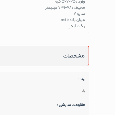
وزن: 650-567 گرم
محیط: 780–749 میلیمتر
سایز: 7
میزان باد: 10 psi
رنگ: نارنجی
مشخصات
برند :
بتا
مقاومت سایشی :