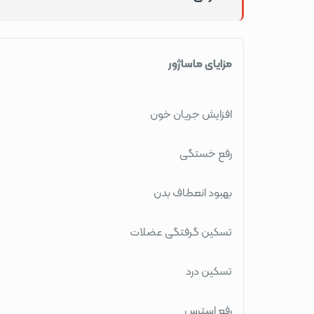
مزایای ماساژور
افزایش جریان خون
رفع خستگی
بهبود انعطاف بدن
تسکین گرفتگی عضلات
تسکین درد
رفع استرس