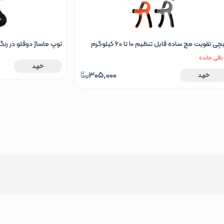
پ ماساژ دوقلو در رنگ های آبی قرمز طوسی مشکی
گریپستر اورجینال لوت
ورتی
نارنجی مشکی
295,000
خرید
خرید