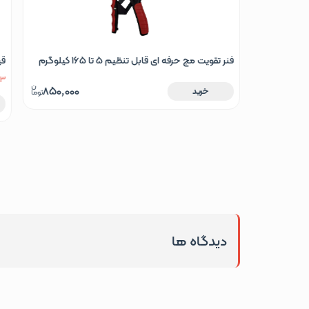
قیچی تقویت مچ ساده قابل تنظیم 10 تا 60 کیلوگرم
تو
ص
3 باقی مانده
850,000
305,000
خرید
دیدگاه ها