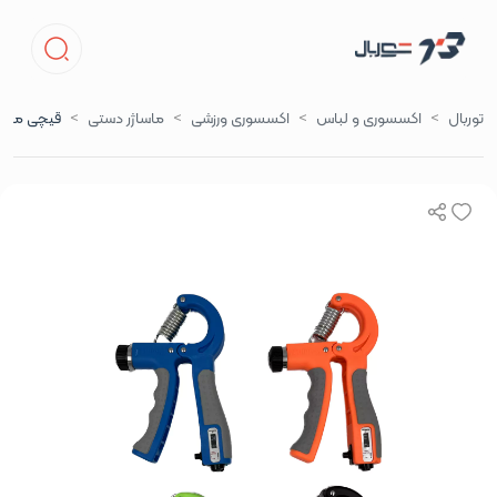
توربال
اکسسوری و لباس
اکسسوری ورزشی
ماساژر دستی
قیچی مچ مت