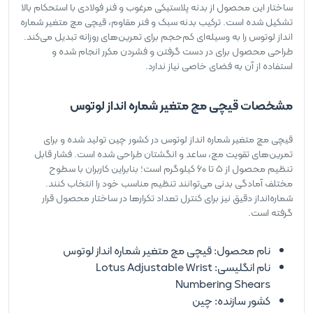
ساختار این محصول از بدنه پلاستیکی مرغوب و فنر فولادی با استحکام بالا
تشکیل شده است. ترکیب بدنه سبک و فنر مقاوم، قیچی مچ متغیر شماره
انداز لوتوس را به وسیله‌ای کم‌حجم برای تمرین‌های روزانه تبدیل می‌کند.
طراحی محصول برای در دست گرفتن و فشردن مکرر انجام شده و
استفاده از آن به فضای خاصی نیاز ندارد.
مشخصات قیچی مچ متغیر شماره انداز لوتوس
قیچی مچ متغیر شماره انداز لوتوس در کشور چین تولید شده و برای
تمرین‌های تقویت مچ، ساعد و انگشتان طراحی شده است. فشار قابل
تنظیم محصول از 5 تا 60 کیلوگرم است؛ بنابراین کاربران با سطوح
مختلف آمادگی بدنی می‌توانند تنظیم مناسب خود را انتخاب کنند.
شماره‌انداز دقیق نیز برای کنترل تعداد تکرارها در ساختار محصول قرار
گرفته است.
نام محصول: قیچی مچ متغیر شماره انداز لوتوس
نام انگلیسی: Lotus Adjustable Wrist
Numbering Shears
کشور سازنده: چین