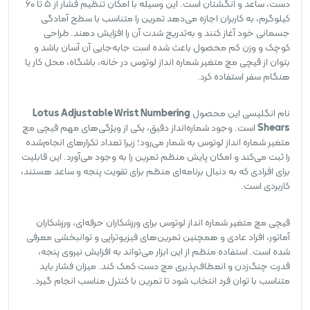
دست، ساعد و انگشتان است. این وسیله با امکان تنظیم فشار از 5 تا 60
کیلوگرم، به کاربران اجازه می‌دهد تمرین را متناسب با سطح آمادگی
جسمانی خود آغاز کنند و به‌تدریج شدت آن را افزایش دهند. طراحی
کوچک و وزن کم محصول باعث شده است جابه‌جایی آن آسان باشد و
بتوان از قیچی مچ متغیر شماره انداز لوتوس در خانه، باشگاه، محل کار یا
هنگام سفر استفاده کرد.
نام انگلیسی این محصول
Lotus Adjustable Wrist Numbering
Shears
است. وجود شماره‌انداز دقیق، یکی از ویژگی‌های مهم قیچی مچ
متغیر شماره انداز لوتوس به شمار می‌رود؛ زیرا تعداد تکرارهای انجام‌شده
را ثبت می‌کند و امکان پایش منظم تمرین را به وجود می‌آورد. این قابلیت
برای افرادی که به دنبال برنامه‌ای منظم برای تقویت پنجه و ساعد هستند،
کاربردی است.
قیچی مچ متغیر شماره انداز لوتوس برای ورزشکاران حرفه‌ای، ورزشکاران
آماتور، افراد عادی و همچنین تمرین‌های فیزیوتراپی و توانبخشی معرفی
شده است. استفاده منظم از این ابزار می‌تواند به افزایش نیروی پنجه،
قدرت چنگ‌زدن و انعطاف‌پذیری مچ دست کمک کند. میزان فشار باید
متناسب با توان فرد انتخاب شود تا تمرین با کنترل مناسب انجام گیرد.