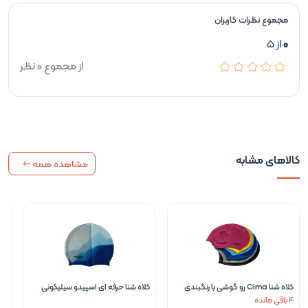
مجموع نظرات کاربران
0
از 5
از مجموع 0 نظر
کالاهای مشابه
مشاهده همه
کلاه شنا Cima رو گوشی با رنگبندی
کلاه شنا حرفه ای اسپیدو سیلیکونی
کل
4 باقی مانده
متنوع
طرح موج آبی
طر