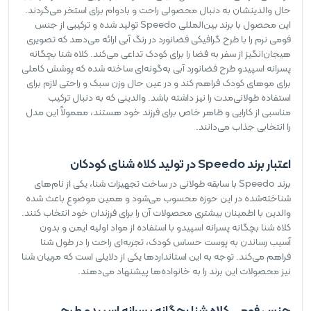
حال والدینشان به دنبال محصولی راحت و بادوام برای استخر می‌گردند.
این محصول با برند بین‌المللی Speedo تولید شده و ترکیبی از جنس
فومی نرم را با طرح گرافیکی فضانورد در رنگ آبی ارائه می‌دهد که تصویری
هیجان‌انگیز از سفر به فضا را برای کودک تداعی می‌کند. کلاه شنا بچگانه
پسرانه اسپیدو طرح فضانورد آبی به‌گونه‌ای ساخته شده که پوشش کاملی
برای موهای کودک فراهم کند و در عین حال وزن سبک و راحتی لازم برای
استفاده طولانی‌مدت را نیز داشته باشد. والدینی که به دنبال ترکیب
مناسبی از کارایی و ظاهر خاص برای فرزند خود هستند، معمولاً این مدل
را انتخابی جذاب می‌دانند.
اعتبار برند Speedo در تولید کلاه شنای کودکان
برند Speedo با سابقه طولانی در ساخت تجهیزات شنا، یکی از نام‌های
شناخته‌شده در این حوزه محسوب می‌شود و همین موضوع باعث شده
والدین با اطمینان بیشتری محصولات آن را برای فرزندان خود انتخاب کنند.
کلاه شنا بچگانه پسرانه اسپیدو با استفاده از مواد اولیه ایمن و بدون
آسیب رساندن به پوست حساس کودک، تجربه‌ای راحت را در طول شنا
فراهم می‌کند. توجه به این استانداردها یکی از دلایلی است که مربیان شنا
نیز محصولات این برند را به خانواده‌ها پیشنهاد می‌دهند.
جنس فومی کلاه شنا بچگانه پسرانه اسپیدو طرح