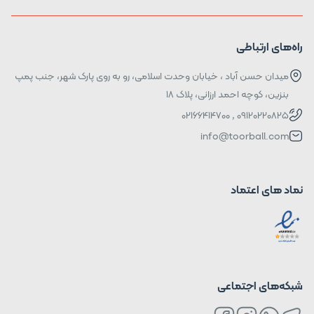
راه‌های ارتباطی
میدان حسن آباد ، خیابان وحدت اسلامی، رو به روی پارک شهر، جنب پمپ
بنزین، کوچه احمد ارزانی، پلاک ۱۸
09120220825 , 02166414700
info@toorball.com
نماد های اعتماد
شبکه‌های اجتماعی