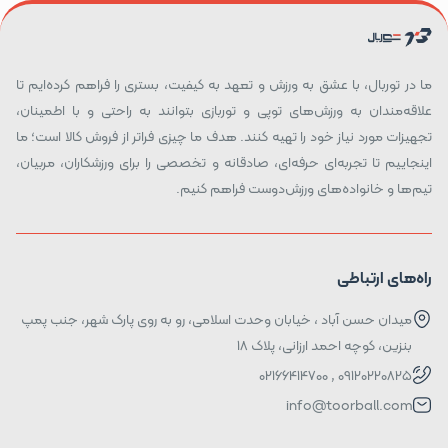
ما در توربال، با عشق به ورزش و تعهد به کیفیت، بستری را فراهم کرده‌ایم تا
علاقه‌مندان به ورزش‌های توپی و توربازی بتوانند به راحتی و با اطمینان،
تجهیزات مورد نیاز خود را تهیه کنند. هدف ما چیزی فراتر از فروش کالا است؛ ما
اینجاییم تا تجربه‌ای حرفه‌ای، صادقانه و تخصصی را برای ورزشکاران، مربیان،
تیم‌ها و خانواده‌های ورزش‌دوست فراهم کنیم.
راه‌های ارتباطی
میدان حسن آباد ، خیابان وحدت اسلامی، رو به روی پارک شهر، جنب پمپ
بنزین، کوچه احمد ارزانی، پلاک ۱۸
09120220825 , 02166414700
info@toorball.com