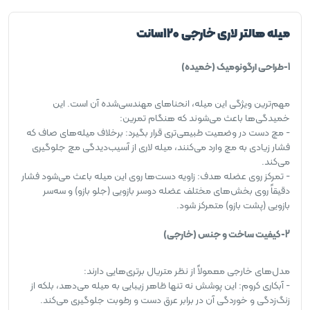
میله هالتر لاری خارجی 120سانت
1-طراحی ارگونومیک (خمیده)
مهم‌ترین ویژگی این میله، انحناهای مهندسی‌شده آن است. این
خمیدگی‌ها باعث می‌شوند که هنگام تمرین:
- مچ دست در وضعیت طبیعی‌تری قرار بگیرد: برخلاف میله‌های صاف که
فشار زیادی به مچ وارد می‌کنند، میله لاری از آسیب‌دیدگی مچ جلوگیری
می‌کند.
- تمرکز روی عضله هدف: زاویه دست‌ها روی این میله باعث می‌شود فشار
دقیقاً روی بخش‌های مختلف عضله دوسر بازویی (جلو بازو) و سه‌سر
بازویی (پشت بازو) متمرکز شود.
2-کیفیت ساخت و جنس (خارجی)
مدل‌های خارجی معمولاً از نظر متریال برتری‌هایی دارند:
- آبکاری کروم: این پوشش نه تنها ظاهر زیبایی به میله می‌دهد، بلکه از
زنگ‌زدگی و خوردگی آن در برابر عرق دست و رطوبت جلوگیری می‌کند.