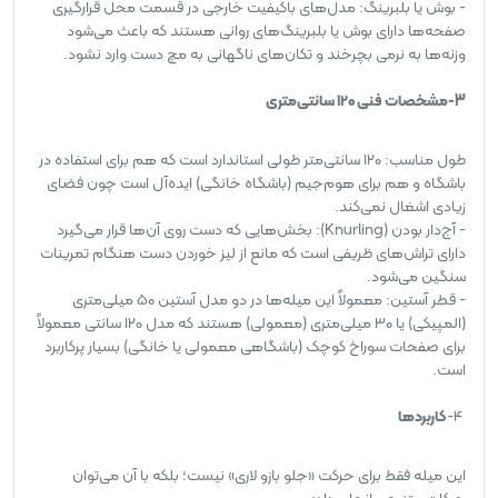
- بوش یا بلبرینگ: مدل‌های باکیفیت خارجی در قسمت محل قرارگیری
صفحه‌ها دارای بوش یا بلبرینگ‌های روانی هستند که باعث می‌شود
وزنه‌ها به نرمی بچرخند و تکان‌های ناگهانی به مچ دست وارد نشود.
3-مشخصات فنی ۱۲۰ سانتی‌متری
طول مناسب: ۱۲۰ سانتی‌متر طولی استاندارد است که هم برای استفاده در
باشگاه و هم برای هوم‌جیم (باشگاه خانگی) ایده‌آل است چون فضای
زیادی اشغال نمی‌کند.
- آج‌دار بودن (Knurling): بخش‌هایی که دست روی آن‌ها قرار می‌گیرد
دارای تراش‌های ظریفی است که مانع از لیز خوردن دست هنگام تمرینات
سنگین می‌شود.
- قطر آستین: معمولاً این میله‌ها در دو مدل آستین ۵۰ میلی‌متری
(المپیکی) یا ۳۰ میلی‌متری (معمولی) هستند که مدل ۱۲۰ سانتی معمولاً
برای صفحات سوراخ کوچک (باشگاهی معمولی یا خانگی) بسیار پرکاربرد
است.
4-
کاربردها
این میله فقط برای حرکت «جلو بازو لاری» نیست؛ بلکه با آن می‌توان