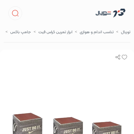
توربال
تناسب اندام و هوازی
ابزار تمرین کراس فیت
جامپ باکس
جا