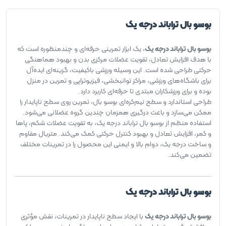
بوسو بال تراباند درجه یک
بوسو بال تراباند درجه یک
، یک ابزار تمرینی حرفه‌ای و چندمنظوره است که
با هدف افزایش تعادل، تقویت عضلات مرکزی بدن و بهبود هماهنگی
حرکتی طراحی شده است. این وسیله ورزشی باکیفیت، گزینه‌ای ایده‌آل
برای باشگاه‌های ورزشی، مراکز توانبخشی، فیزیوتراپی و تمرین در منزل
بوده و برای ورزشکاران مبتدی تا حرفه‌ای کاربرد دارد.
طراحی استاندارد و سطح نیم‌کره‌ای بوسو بال، تمرین روی سطح ناپایدار را
ممکن می‌سازد و باعث درگیری همزمان چندین گروه عضلانی می‌شود.
استفاده منظم از بوسو بال تراباند درجه یک، به تقویت عضلات شکم، پاها
و کمر، افزایش تعادل و بهبود کنترل حرکتی کمک می‌کند. متریال مقاوم
و ساخت درجه یک، دوام بالا و ایمنی این محصول را در تمرینات مختلف
تضمین می‌کند.
بوسو بال تراباند درجه یک
بوسو بال تراباند درجه یک
با ایجاد سطح ناپایدار در تمرینات، نقش مؤثری