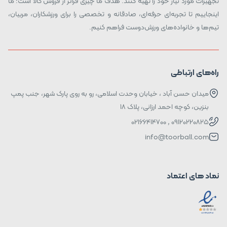
تجهیزات مورد نیاز خود را تهیه کنند. هدف ما چیزی فراتر از فروش کالا است؛ ما
اینجاییم تا تجربه‌ای حرفه‌ای، صادقانه و تخصصی را برای ورزشکاران، مربیان،
تیم‌ها و خانواده‌های ورزش‌دوست فراهم کنیم.
راه‌های ارتباطی
میدان حسن آباد ، خیابان وحدت اسلامی، رو به روی پارک شهر، جنب پمپ
بنزین، کوچه احمد ارزانی، پلاک ۱۸
09120220825 , 02166414700
info@toorball.com
نماد های اعتماد