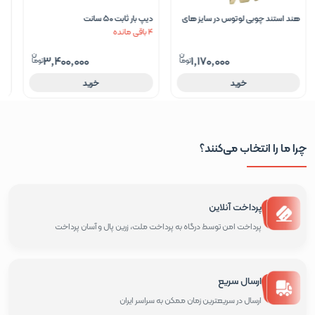
هند استند چوبی لوتوس در سایز های
دیپ بار ثابت 50 سانت
دیپ
34 و 65 سانت
4 باقی مانده
3,400,000
1,170,000
خرید
خرید
چرا ما را انتخاب می‌کنند؟
پرداخت آنلاین
پرداخت امن توسط درگاه به پرداخت ملت، زرین پال و آسان پرداخت
ارسال سریع
ارسال در سریعترین زمان ممکن به سراسر ایران