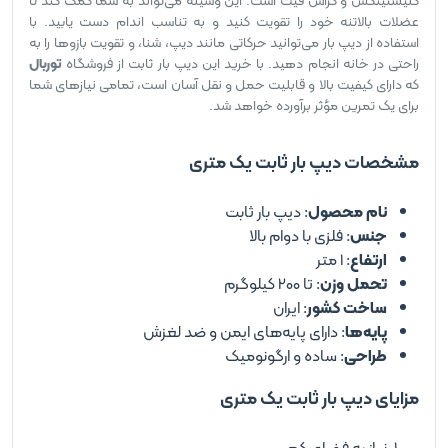
کلیستینکس و کراس فیت است. این وسیله می‌تواند به شما کمک کند تا
عضلات بالاتنه خود را تقویت کنید و به تناسب اندام دست یابید. با
استفاده از دیپ بار می‌توانید حرکاتی مانند دیپ، شنا، و تقویت بازوها را به
راحتی در خانه انجام دهید. با خرید این دیپ بار ثابت از فروشگاه
توربال
که دارای کیفیت بالا و قابلیت حمل و نقل آسان است، تمامی نیازهای شما
برای یک تمرین مؤثر برآورده خواهد شد.
مشخصات دیپ بار ثابت یک متری
نام محصول
: دیپ بار ثابت
جنس
: فلزی با دوام بالا
ارتفاع
: 1 متر
تحمل وزن
: تا 200 کیلوگرم
ساخت کشور
: ایران
پایه‌ها
: دارای پایه‌های ایمن و ضد لغزش
طراحی
: ساده و ارگونومیک
مزایای دیپ بار ثابت یک متری
نیاز به فضای کم