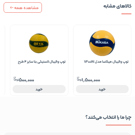
کالاهای مشابه
مشاهده همه
توپ والیبال میکاسا مدل V200W
توپ والیبال لاستیکی بتا سایز 4 طرح
تو
چرمی
میکاسا – PVBR4 در رنگ های قرمز سبز
ابی
500,000
1,500,000
خرید
خرید
چرا ما را انتخاب می‌کنند؟