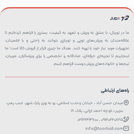
ما در توربال، با عشق به ورزش و تعهد به کیفیت، بستری را فراهم کرده‌ایم تا
علاقه‌مندان به ورزش‌های توپی و توربازی بتوانند به راحتی و با اطمینان،
تجهیزات مورد نیاز خود را تهیه کنند. هدف ما چیزی فراتر از فروش کالا است؛ ما
اینجاییم تا تجربه‌ای حرفه‌ای، صادقانه و تخصصی را برای ورزشکاران، مربیان،
تیم‌ها و خانواده‌های ورزش‌دوست فراهم کنیم.
راه‌های ارتباطی
میدان حسن آباد ، خیابان وحدت اسلامی، رو به روی پارک شهر، جنب پمپ
بنزین، کوچه احمد ارزانی، پلاک ۱۸
09120220825 , 02166414700
info@toorball.com