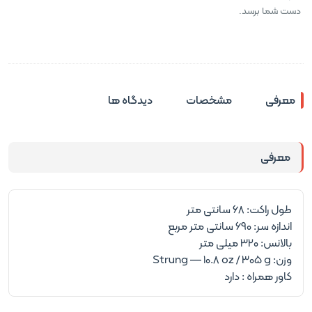
دست شما برسد.
معرفی
مشخصات
دیدگاه ها
معرفی
طول راکت:
68 سانتی متر
اندازه سر:
690 سانتی متر مربع
بالانس:
320 میلی متر
وزن:
Strung — 10.8 oz / 305 g
کاور همراه :
دارد