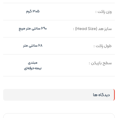
وزن راکت :
305 گرم
سایز هد (Head Size) :
690 سانتی متر مربع
طول راکت :
68 سانتی متر
سطح بازیکن :
مبتدی
نیمه‌حرفه‌ای
دیدگاه ها