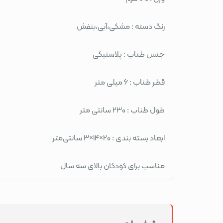
رنگ دسته : مشکی،آبی،بنفش
جنس طناب : پلاستیکی
قطر طناب : 6 میلی متر
طول طناب : 230 سانتی متر
ابعاد بسته بندی : 20×14×3 سانتی‌متر
مناسب برای کودکان بالای سه سال