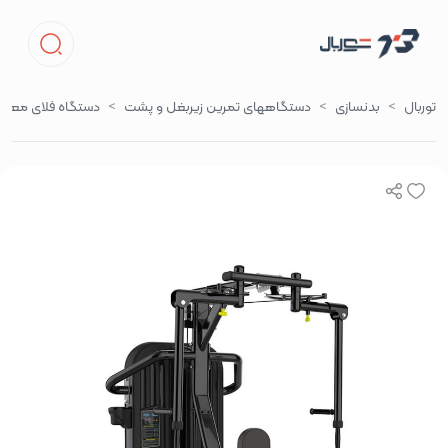
توربال
بدنسازی
دستگاههای تمرین زیربغل و پشت
دستگاه فلای معک