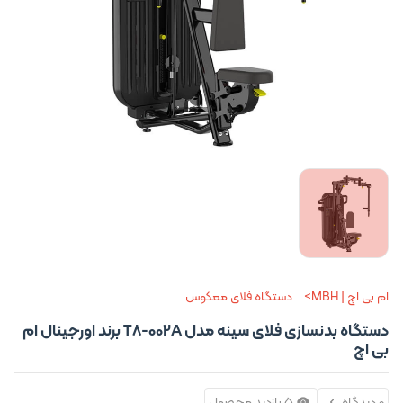
ام بی اچ | MBH
دستگاه فلای معکوس
دستگاه بدنسازی فلای سینه مدل T8-002A برند اورجینال ام
بی اچ
0 دیدگاه
5 بازدید محصول