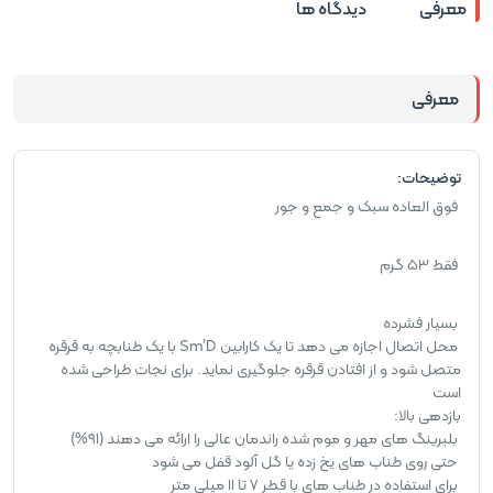
معرفی
دیدگاه ها
معرفی
توضیحات:
فوق العاده سبک و جمع و جور
فقط 53 گرم
بسیار فشرده
محل اتصال اجازه می دهد تا یک کارابین Sm’D با یک طنابچه به قرقره
متصل شود و از افتادن قرقره جلوگیری نماید. برای نجات طراحی شده
است
بازدهی بالا:
بلبرینگ های مهر و موم شده راندمان عالی را ارائه می دهند (91%)
حتی روی طناب های یخ زده یا گل آلود قفل می شود
برای استفاده در طناب های با قطر 7 تا 11 میلی متر