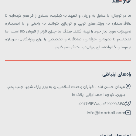
ما در توربال، با عشق به ورزش و تعهد به کیفیت، بستری را فراهم کرده‌ایم تا
علاقه‌مندان به ورزش‌های توپی و توربازی بتوانند به راحتی و با اطمینان،
تجهیزات مورد نیاز خود را تهیه کنند. هدف ما چیزی فراتر از فروش کالا است؛ ما
اینجاییم تا تجربه‌ای حرفه‌ای، صادقانه و تخصصی را برای ورزشکاران، مربیان،
تیم‌ها و خانواده‌های ورزش‌دوست فراهم کنیم.
راه‌های ارتباطی
میدان حسن آباد ، خیابان وحدت اسلامی، رو به روی پارک شهر، جنب پمپ
بنزین، کوچه احمد ارزانی، پلاک ۱۸
09120220825 , 02166414700
info@toorball.com
نماد های اعتماد