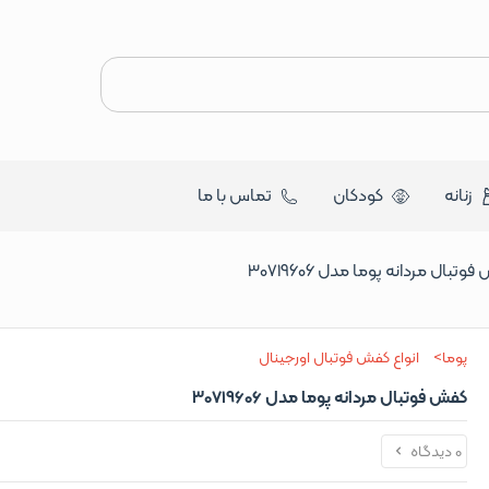
زنانه
کودکان
تماس با ما
وتبال مردانه پوما مدل 30719606
پوما
انواع کفش فوتبال اورجینال
کفش فوتبال مردانه پوما مدل 30719606
0 دیدگاه