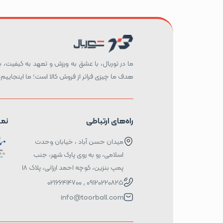
ما در توربال، با عشق به ورزش و تعهد به کیفیت، بست
هدف ما چیزی فراتر از فروش کالا است؛ ما اینجاییم 
راه‌های ارتباطی
نما
میدان حسن آباد ، خیابان وحدت
اسلامی، رو به روی پارک شهر، جنب
پمپ بنزین، کوچه احمد ارزانی، پلاک ۱۸
09120220825 , 02166414700
info@toorball.com