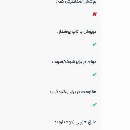
پوشش ضدلغزش کف :
درپوش یا تاپ پوشدار :
دوام در برابر شوک/ضربه :
مقاومت در برابر زنگ‌زدگی :
عایق حرارتی (دوجداره) :