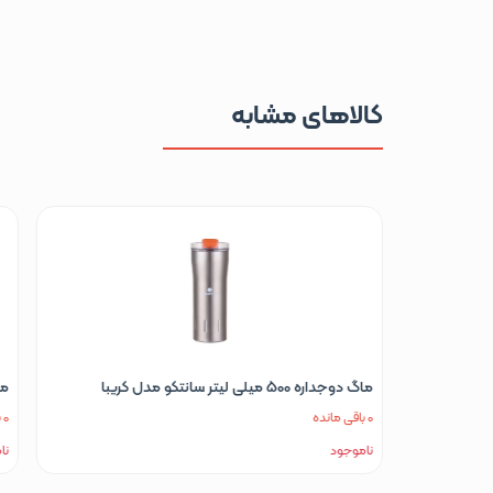
کالاهای مشابه
ماگ دوجداره مدل 510 میلی لیتری سانتکو
ماگ د
0 باقی مانده
0 باقی مانده
ناموجود
نا