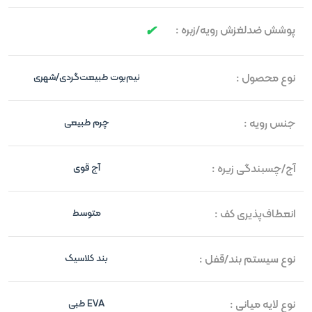
پوشش ضدلغزش رویه/زبره :
نوع محصول :
نیم‌بوت طبیعت‌گردی/شهری
جنس رویه :
چرم طبیعی
آج/چسبندگی زیره :
آج قوی
انعطاف‌پذیری کف :
متوسط
نوع سیستم بند/قفل :
بند کلاسیک
نوع لایه میانی :
EVA طبی