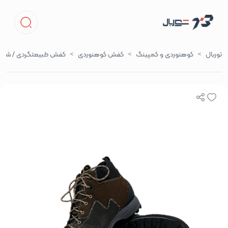
توربال
کوهنوردی و کمپینگ
کفش کوهنوردی
کفش طبیعتگردی / شهر