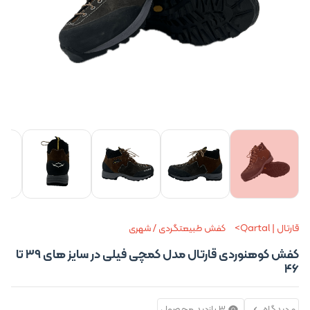
+8 تصویر
قارتال | Qartal
کفش طبیعتگردی / شهری
کفش کوهنوردی قارتال مدل کمچی فیلی در سایز های 39 تا
46
0 دیدگاه
3 بازدید محصول