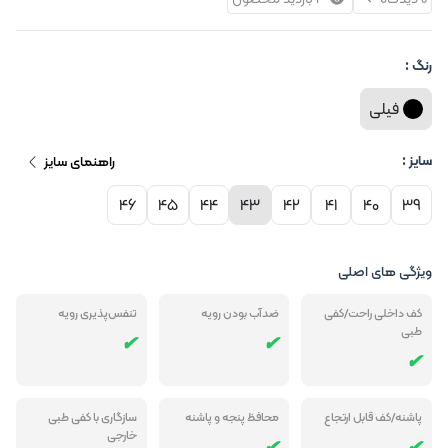
رنگ :
فیلی
سایز :
راهنمای سایز
46
45
44
43
42
41
40
39
ویژگی های اصلی
کف داخلی راحت/کفی
ضدآب بودن رویه
تنفس‌پذیری رویه
طبی
پاشنه/کف قابل ارتجاع
محافظ پنجه و پاشنه
سازگاری با کفی طبی
خارجی